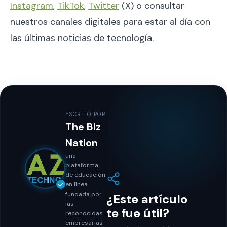
Instagram
,
TikTok
,
Twitter
(X) o consultar
nuestros canales digitales para estar al día con
las últimas noticias de tecnología.
ESCRITO POR
The Biz
Nation
una
plataforma
de educación
en línea
fundada por
¿Este artículo
las
te fue útil?
reconocidas
empresarias