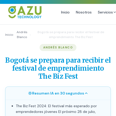
Inicio
Nosotros
Servicios
MARKETING DIGITAL
DISEÑO
Andrés
Bogotá se prepara para recibir el festival de
Inicio
›
›
Blanco
emprendimiento The Biz Fest
Estrategia de Redes Sociales
Diseño Gráfico Profesional
ANDRÉS BLANCO
Email Marketing y SMS
Producción de Videos
Publicidad Digital
Bogotá se prepara para recibir el
Growth Youtube ↗
festival de emprendimiento
The Biz Fest
Resumen IA en 30 segundos
The Biz Fest 2024: El festival más esperado por
emprendedores jóvenes El próximo 28 de julio,