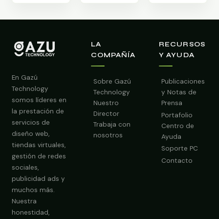
LA
RECURSOS
COMPAÑÍA
Y AYUDA
En Gazú
Sobre Gazú
Publicaciones
Technology
Technology
y Notas de
somos líderes en
Nuestro
Prensa
la prestación de
Director
Portafolio
servicios de
Trabaja con
Centro de
diseño web,
nosotros
Ayuda
tiendas virtuales,
Soporte PC
gestión de redes
Contacto
sociales,
publicidad ads y
muchos más.
Nuestra
Obtener Diagnóstico Gratis
honestidad,