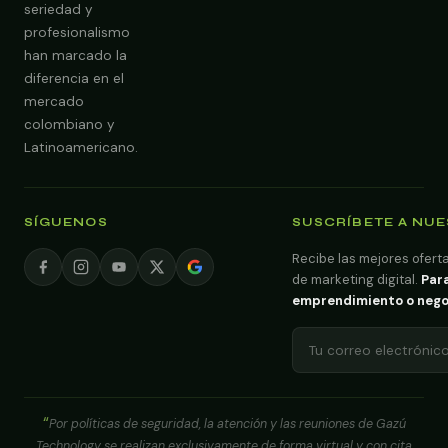
seriedad y
profesionalismo
han marcado la
diferencia en el
mercado
colombiano y
Latinoamericano.
SÍGUENOS
SUSCRÍBETE A NU
Recibe las mejores oferta
de marketing digital.
Para
emprendimiento o negoci
Por políticas de seguridad, la atención y las reuniones de Gazú
Technology se realizan exclusivamente de forma virtual y con cita