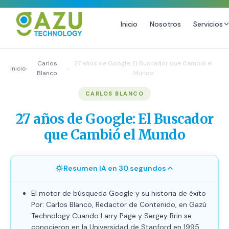
Inicio
Nosotros
Servicios
MARKETING DIGITAL
DISEÑO
Carlos
27 años de Google: El Buscador que Cambió el
Inicio
›
›
Blanco
Mundo
Estrategia de Redes Sociales
Diseño Gráfico Profesional
CARLOS BLANCO
Email Marketing y SMS
Producción de Videos
Publicidad Digital
27 años de Google: El Buscador
Growth Youtube ↗
que Cambió el Mundo
Resumen IA en 30 segundos
El motor de búsqueda Google y su historia de éxito
Por: Carlos Blanco, Redactor de Contenido, en Gazú
Technology Cuando Larry Page y Sergey Brin se
conocieron en la Universidad de Stanford en 1995,