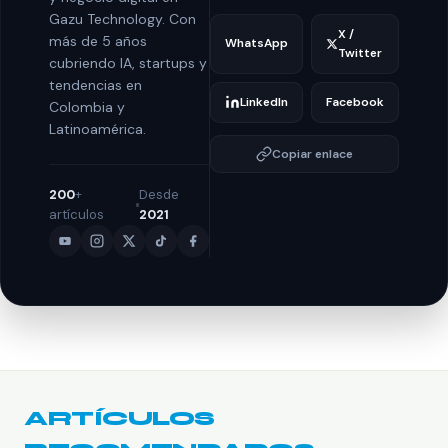
Gazu Technology. Con
X /
más de 5 años
WhatsApp
Twitter
cubriendo IA, startups y
tendencias en
LinkedIn
Facebook
Colombia y
Latinoamérica.
Copiar enlace
200
+
Desde
artículos
2021
ARTÍCULOS