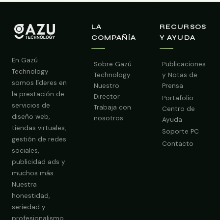
LA
RECURSOS
COMPAÑÍA
Y AYUDA
En Gazú
Sobre Gazú
Publicaciones
Technology
Technology
y Notas de
somos líderes en
Nuestro
Prensa
la prestación de
Director
Portafolio
servicios de
Trabaja con
Centro de
diseño web,
nosotros
Ayuda
tiendas virtuales,
Soporte PC
gestión de redes
Contacto
sociales,
publicidad ads y
muchos más.
Nuestra
Obtener Diagnóstico Gratis
honestidad,
seriedad y
profesionalismo