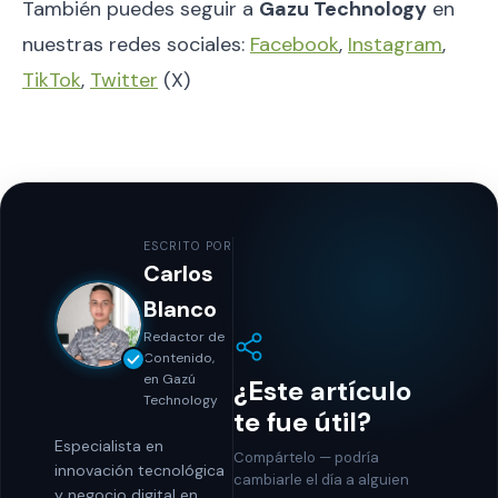
También puedes seguir a
Gazu Technology
en
nuestras redes sociales:
Facebook
,
Instagram
,
TikTok
,
Twitter
(X)
ESCRITO POR
Carlos
Blanco
Redactor de
Contenido,
en Gazú
¿Este artículo
Technology
te fue útil?
Especialista en
Compártelo — podría
innovación tecnológica
cambiarle el día a alguien
y negocio digital en