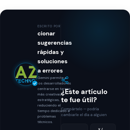
ESCRITO POR
cionar
sugerencias
rápidas y
soluciones
a errores
Gemini permite a
los desarrolladores
centrarse en tareas
¿Este artículo
más creativas y
te fue útil?
estratégicas,
reduciendo el
Compártelo — podría
tiempo dedicado a
cambiarle el día a alguien
problemas
técnicos.
X /