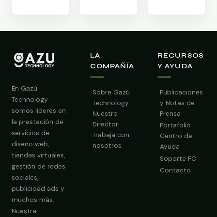
LA
RECURSOS
COMPAÑÍA
Y AYUDA
En Gazú
Sobre Gazú
Publicaciones
Technology
Technology
y Notas de
somos líderes en
Nuestro
Prensa
la prestación de
Director
Portafolio
servicios de
Trabaja con
Centro de
diseño web,
nosotros
Ayuda
tiendas virtuales,
Soporte PC
gestión de redes
Contacto
sociales,
publicidad ads y
muchos más.
Nuestra
Obtener Diagnóstico Gratis