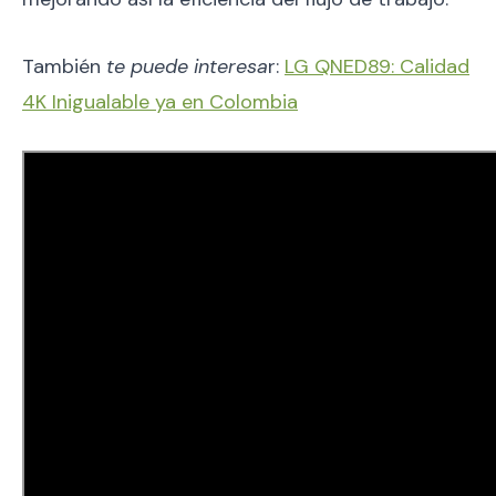
También
te puede interesa
r:
LG QNED89: Calidad
4K Inigualable ya en Colombia