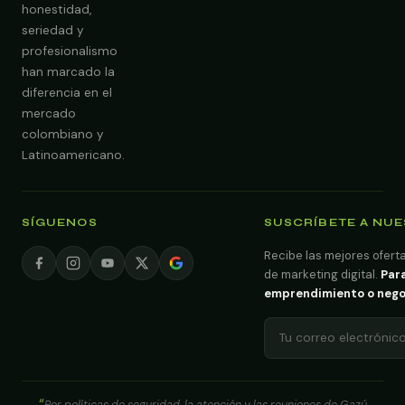
honestidad,
seriedad y
profesionalismo
han marcado la
diferencia en el
mercado
colombiano y
Latinoamericano.
SÍGUENOS
SUSCRÍBETE A NU
Recibe las mejores oferta
de marketing digital.
Para
emprendimiento o negoci
Por políticas de seguridad, la atención y las reuniones de Gazú