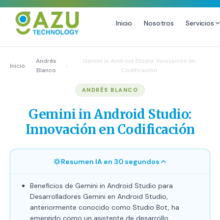
Inicio
Nosotros
Servicios
MARKETING DIGITAL
DISEÑO
Andrés
Gemini in Android Studio: Innovación en
Inicio
›
›
Blanco
Codificación
Estrategia de Redes Sociales
Diseño Gráfico Profesional
ANDRÉS BLANCO
Email Marketing y SMS
Producción de Videos
Publicidad Digital
Gemini in Android Studio:
Growth Youtube ↗
Innovación en Codificación
Resumen IA en 30 segundos
Beneficios de Gemini in Android Studio para
Desarrolladores Gemini en Android Studio,
anteriormente conocido como Studio Bot, ha
emergido como un asistente de desarrollo