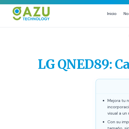
Inicio
No
MARKETING DIGITAL
DISEÑO
Estrategia de Redes Sociales
Diseño Gráfico Profesional
Email Marketing y SMS
Producción de Videos
LG QNED89: Cal
Publicidad Digital
Growth Youtube ↗
Mejora tu 
incorporaci
visual a un 
Con su impr
tamaño, si