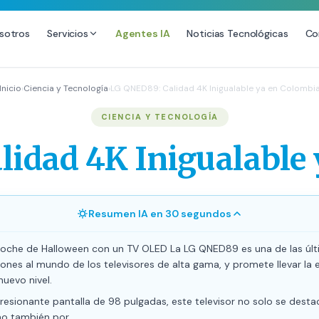
sotros
Servicios
Agentes IA
Noticias Tecnológicas
Co
DESARROLLO WEB
SEO
Inicio
›
Ciencia y Tecnología
›
LG QNED89: Calidad 4K Inigualable ya en Colombi
Diseño Web Premium
Consultoría SEO
CIENCIA Y TECNOLOGÍA
Mantenimiento de Sitios Web
Auditoría SEO Técnica
idad 4K Inigualable
SEO Local Avanzado
SEO para E-commerce
Link Building Premium
Resumen IA en 30 segundos
Posicionamiento en IA (GEO
noche de Halloween con un TV OLED La LG QNED89 es una de las úl
ones al mundo de los televisores de alta gama, y promete llevar la 
nuevo nivel.
esionante pantalla de 98 pulgadas, este televisor no solo se desta
no también por