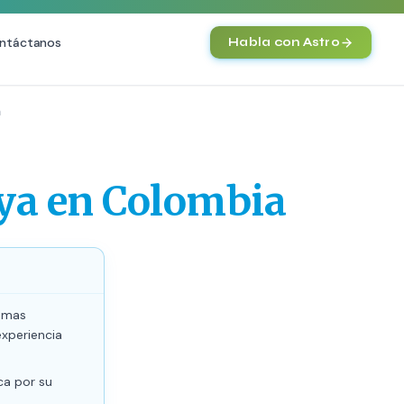
ntáctanos
Habla con Astro
IA
a
Agentes IA y Automatización
Cerebro Comercial IA
HOT
 ya en Colombia
Chatbot Multicanal
Automatización Inteligente
E-commerce con IA
)
NEW
timas
experiencia
ca por su