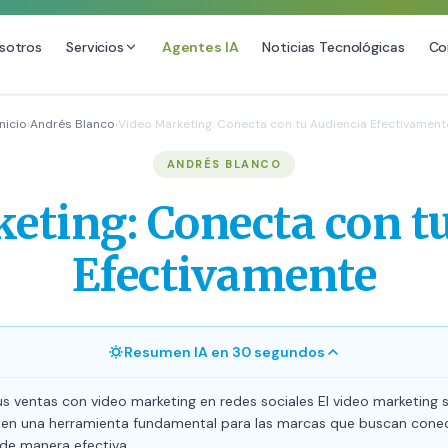
sotros
Servicios
Agentes IA
Noticias Tecnológicas
Co
DESARROLLO WEB
SEO
Inicio
›
Andrés Blanco
›
Video Marketing: Conecta con tu Audiencia Efectivament
ional
Diseño Web Premium
Consultoría 
ANDRÉS BLANCO
Mantenimiento de Sitios Web
Auditoría SE
eting: Conecta con t
SEO Local A
SEO para E-
Efectivamente
Link Building
Posicionamie
Resumen IA en 30 segundos
 ventas con video marketing en redes sociales El video marketing 
 en una herramienta fundamental para las marcas que buscan cone
 de manera efectiva.