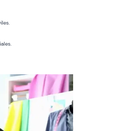
les.
ales.