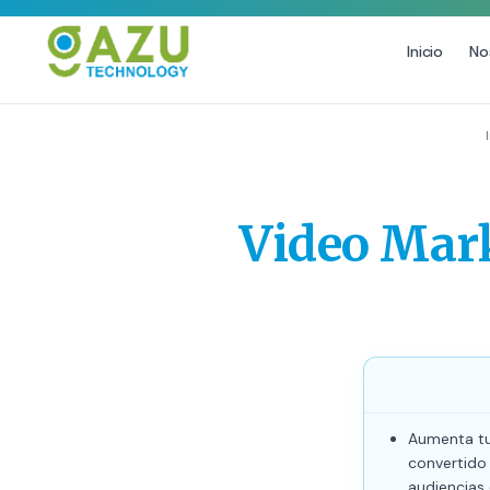
Inicio
No
MARKETING DIGITAL
DISEÑO
Estrategia de Redes Sociales
Diseño Gráfico Profes
Email Marketing y SMS
Producción de Videos
Video Mark
Publicidad Digital
Growth Youtube ↗
Aumenta tus
convertido
audiencias