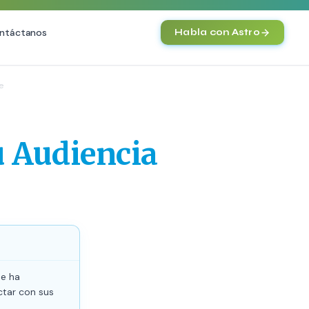
ntáctanos
Habla con Astro
IA
e
SEO
Agentes IA y Automatización
O Técnica
Cerebro Comercial IA
HOT
u Audiencia
vanzado
Chatbot Multicanal
commerce
Automatización Inteligente
 Premium
E-commerce con IA
nto en IA (GEO)
NEW
se ha
ctar con sus