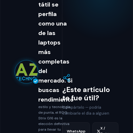
tátil se
perfila
como una
de las
laptops
más
completas
del
mercado. Si
¿Este artículo
buscas
te fue útil?
rendimiento
estilo y tecnología
Compártelo — podría
de punta, el ROG
cambiarle el día a alguien
Strix G16 es la
elección definitiva
X /
para llevar tu
WhatsApp