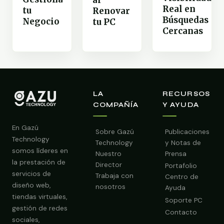
Real en
tu
Renovar
Búsquedas
Negocio
tu PC
Cercanas
LA
RECURSOS
COMPAÑÍA
Y AYUDA
En Gazú
Sobre Gazú
Publicaciones
Technology
Technology
y Notas de
somos líderes en
Nuestro
Prensa
la prestación de
Director
Portafolio
servicios de
Trabaja con
Centro de
diseño web,
nosotros
Ayuda
tiendas virtuales,
Soporte PC
gestión de redes
Contacto
sociales,