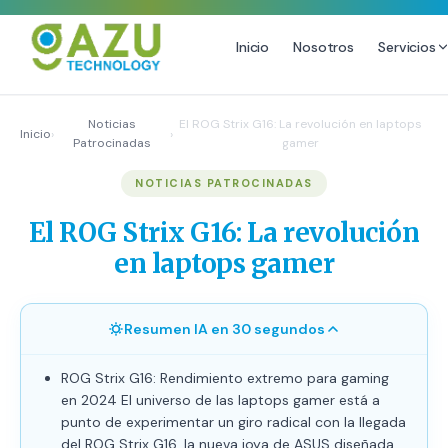
Inicio
Nosotros
Servicios
MARKETING DIGITAL
DISEÑO
Noticias
El ROG Strix G16: La revolución en laptops
Inicio
›
›
Patrocinadas
gamer
Estrategia de Redes Sociales
Diseño Gráfico Profesional
NOTICIAS PATROCINADAS
Email Marketing y SMS
Producción de Videos
Publicidad Digital
El ROG Strix G16: La revolución
Growth Youtube ↗
en laptops gamer
Resumen IA en 30 segundos
ROG Strix G16: Rendimiento extremo para gaming
en 2024 El universo de las laptops gamer está a
punto de experimentar un giro radical con la llegada
del ROG Strix G16, la nueva joya de ASUS diseñada