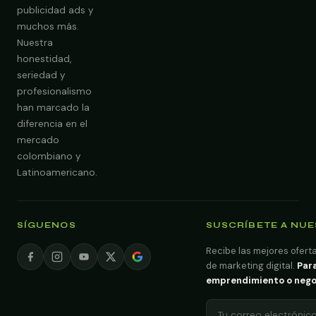
publicidad ads y
muchos más.
Nuestra
Obtener Diagnóstico Gratis
honestidad,
seriedad y
profesionalismo
han marcado la
diferencia en el
mercado
colombiano y
Latinoamericano.
SÍGUENOS
SUSCRÍBETE A NU
Recibe las mejores oferta
de marketing digital.
Para
emprendimiento o negoci