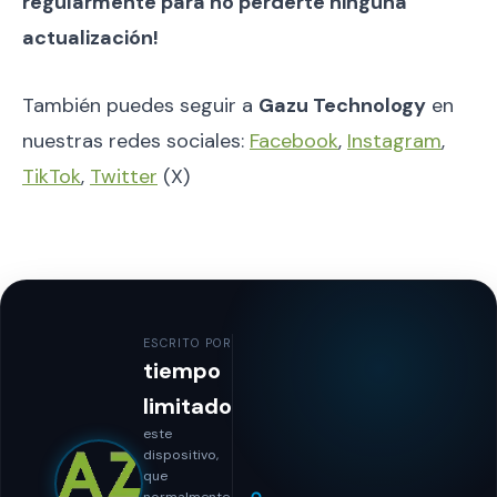
regularmente para no perderte ninguna
actualización!
También puedes seguir a
Gazu Technology
en
nuestras redes sociales:
Facebook
,
Instagram
,
TikTok
,
Twitter
(X)
ESCRITO POR
tiempo
limitado
este
dispositivo,
que
normalmente