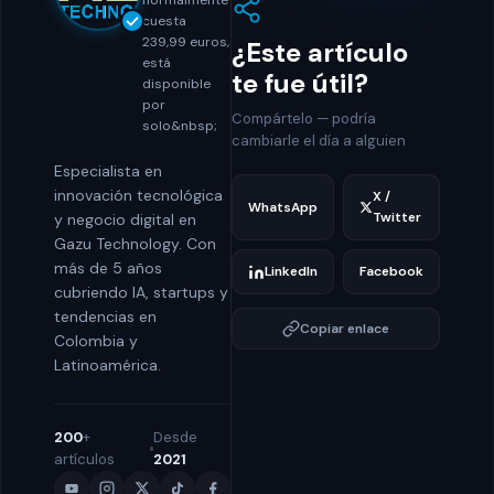
cuesta
239,99 euros,
¿Este artículo
está
te fue útil?
disponible
por
Compártelo — podría
solo&nbsp;
cambiarle el día a alguien
Especialista en
innovación tecnológica
X /
WhatsApp
Twitter
y negocio digital en
Gazu Technology. Con
más de 5 años
LinkedIn
Facebook
cubriendo IA, startups y
tendencias en
Copiar enlace
Colombia y
Latinoamérica.
200
+
Desde
artículos
2021