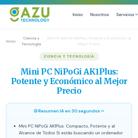
Inicio
Nosotros
Servicios
MARKETING DIGITAL
DISEÑO
Ciencia y
Mini PC NiPoGi AK1Plus: Potente y Económico al
Inicio
›
›
Tecnología
Mejor Precio
Estrategia de Redes Sociales
Diseño Gráfico Profesional
CIENCIA Y TECNOLOGÍA
Email Marketing y SMS
Producción de Videos
Publicidad Digital
Mini PC NiPoGi AK1Plus:
Growth Youtube ↗
Potente y Económico al Mejor
Precio
Resumen IA en 30 segundos
Mini PC NiPoGi AK1Plus: Compacto, Potente y al
Alcance de Todos Si estás buscando un ordenador