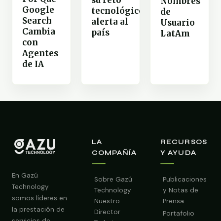
Nombres
Google
tecnológico
de
Search
alerta al
Usuario
Cambia
país
LatAm
con
Agentes
de IA
LA
RECURSOS
COMPAÑÍA
Y AYUDA
En Gazú
Sobre Gazú
Publicaciones
Technology
Technology
y Notas de
somos líderes en
Nuestro
Prensa
la prestación de
Director
Portafolio
servicios de