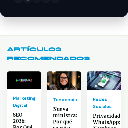
ARTÍCULOS
RECOMENDADOS
Marketing
Redes
Tendencia
Digital
Sociales
Nueva
SEO
ministra:
Privacidad
2026:
Por qué
WhatsApp:
Por Qué
su reto