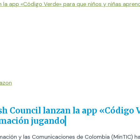
nzan la app «Código Verde» para que niños y niñas apr
mazon
ish Council lanzan la app «Código 
amación jugando
formación y las Comunicaciones de Colombia (MinTIC) 