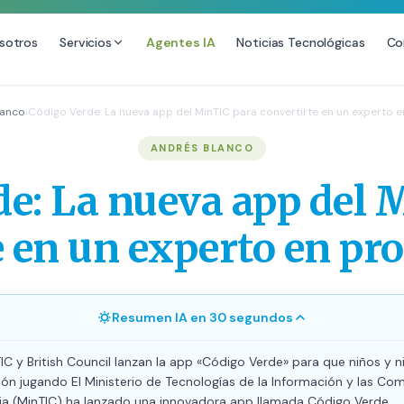
sotros
Servicios
Agentes IA
Noticias Tecnológicas
Co
DESARROLLO WEB
SEO
lanco
›
Código Verde: La nueva app del MinTIC para convertirte en un experto
ional
Diseño Web Premium
Consultoría 
ANDRÉS BLANCO
Mantenimiento de Sitios Web
Auditoría SE
de: La nueva app del 
SEO Local A
SEO para E-
e en un experto en p
Link Building
Posicionamie
Resumen IA en 30 segundos
TIC y British Council lanzan la app «Código Verde» para que niños y 
ón jugando El Ministerio de Tecnologías de la Información y las Co
a (MinTIC) ha lanzado una innovadora app llamada Código Verde.