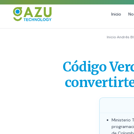
Inicio
No
MARKETING DIGITAL
DISEÑO
Inicio
›
Andrés B
Estrategia de Redes Sociales
Diseño Gráfico Profes
Email Marketing y SMS
Producción de Videos
Código Ver
Publicidad Digital
Growth Youtube ↗
convertirt
Ministerio 
programaci
de Colombi