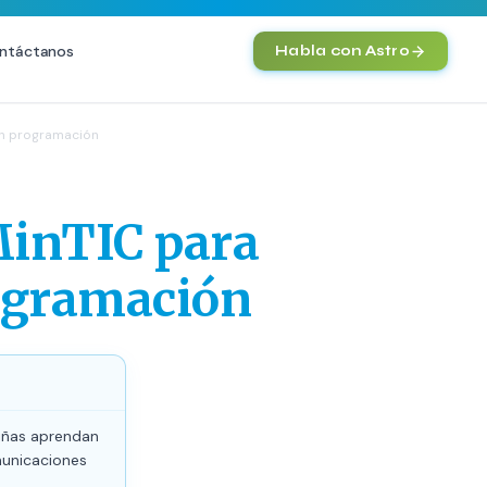
ntáctanos
Habla con Astro
IA
 en programación
SEO
Agentes IA y Automatización
O Técnica
Cerebro Comercial IA
HOT
MinTIC para
vanzado
Chatbot Multicanal
commerce
Automatización Inteligente
rogramación
 Premium
E-commerce con IA
nto en IA (GEO)
NEW
niñas aprendan
municaciones