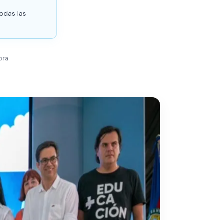
odas las
ora