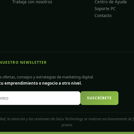
Trabaja con nosotros
Centro de Ayuda
Soporte PC
Contacto
 NUESTRO NEWSLETTER
s ofertas, consejos y estrategias de marketing digital.
 tu emprendimiento o negocio a otro nivel.
SUSCRÍBETE
idad, la atención y las reuniones de Gazu Technology se realizan exclusivamente de f
previa.