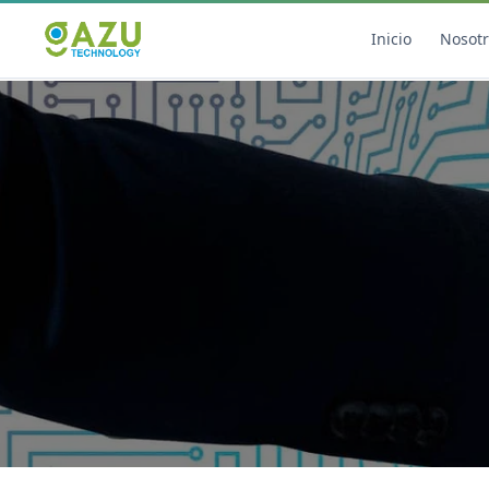
Inicio
Nosot
Marketing Digital
Diseño
Estrategia de Redes Sociales
Diseño Gráfico Profesi
Email Marketing y SMS
Producción de Videos
Publicidad Digital
Growth Youtube ↗