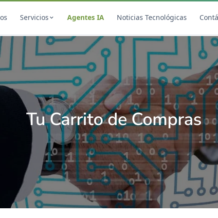
ros
Servicios
Agentes IA
Noticias Tecnológicas
Cont
Desarrollo Web
SEO
onal
Diseño Web Premium
Consultoría
Mantenimiento de Sitios Web
Auditoría SE
Tu Carrito de Compras
SEO Local A
Posicionami
NEW