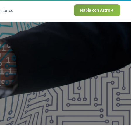
áctanos
Habla con Astro
IA
 SEO
Agentes IA y Automatización
O Técnica
Cerebro Comercial IA
HOT
vanzado
Chatbot Multicanal
ento en IA (GEO)
Automatización Inteligente