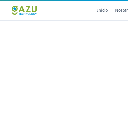
Inicio
Nosot
Marketing Digital
Diseño
Estrategia de Redes Sociales
Diseño Gráfico Profesi
Email Marketing y SMS
Producción de Videos
Publicidad Digital
Growth Youtube ↗