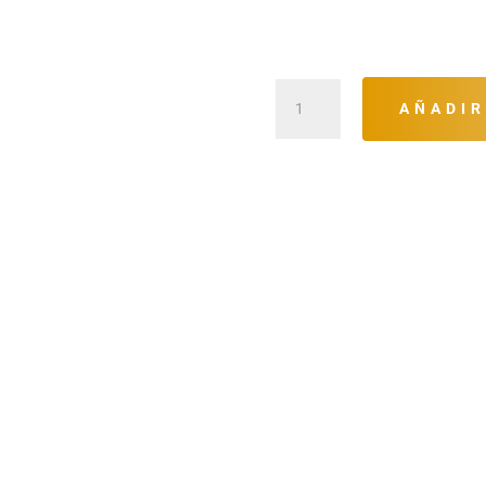
¡CONTRATA YA!
Plan
AÑADIR
Paquete
20x20
cantidad