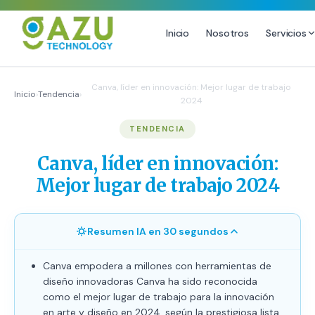
Inicio
Nosotros
Servicios
MARKETING DIGITAL
DISEÑO
Canva, líder en innovación: Mejor lugar de trabajo
Inicio
›
Tendencia
›
2024
Estrategia de Redes Sociales
Diseño Gráfico Profesional
TENDENCIA
Email Marketing y SMS
Producción de Videos
Publicidad Digital
Canva, líder en innovación:
Growth Youtube ↗
Mejor lugar de trabajo 2024
Resumen IA en 30 segundos
Canva empodera a millones con herramientas de
diseño innovadoras Canva ha sido reconocida
como el mejor lugar de trabajo para la innovación
en arte y diseño en 2024, según la prestigiosa lista