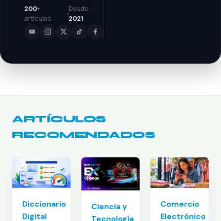
200
+
Desde
artículos
2021
ARTÍCULOS
RECOMENDADOS
Diccionario
Comercio
Ciencia y
Digital
Electrónico
Tecnología