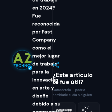
en 2024?
Fue
reconocida
por Fast
Company
como el
mejor lugar
de trabajo
para la
¿Este artículo
innovación
te fue útil?
en arte y
Compártelo — podría
diseño
cambiarle el día a alguien
debido a su
X /
WhatsApp
compromiso