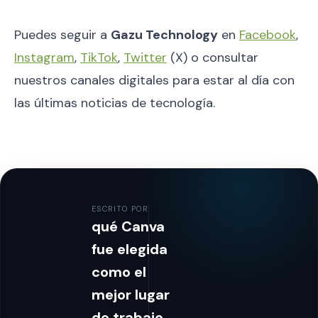
Puedes seguir a
Gazu Technology
en
Facebook
,
Instagram
,
TikTok
,
Twitter
(X) o consultar
nuestros canales digitales para estar al día con
las últimas noticias de tecnología.
ESCRITO POR
qué Canva
fue elegida
como el
mejor lugar
de trabajo