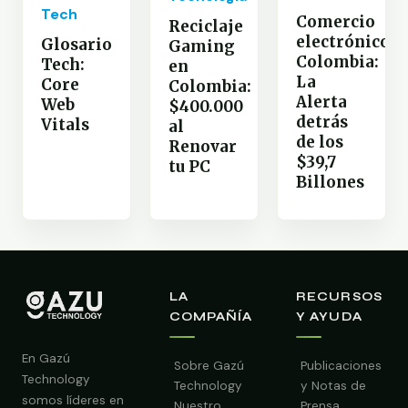
Tech
Comercio
Reciclaje
electrónico
Glosario
Gaming
Colombia:
Tech:
en
La
Core
Colombia:
Alerta
Web
$400.000
detrás
Vitals
al
de los
Renovar
$39,7
tu PC
Billones
LA
RECURSOS
COMPAÑÍA
Y AYUDA
En Gazú
Sobre Gazú
Publicaciones
Technology
Technology
y Notas de
somos líderes en
Nuestro
Prensa