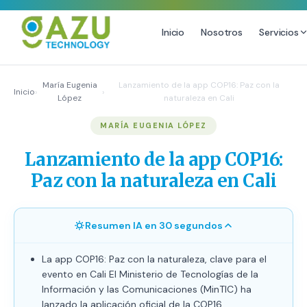
Inicio
Nosotros
Servicios
MARKETING DIGITAL
DISEÑO
María Eugenia
Lanzamiento de la app COP16: Paz con la
Inicio
›
›
López
naturaleza en Cali
Estrategia de Redes Sociales
Diseño Gráfico Profesional
MARÍA EUGENIA LÓPEZ
Email Marketing y SMS
Producción de Videos
Publicidad Digital
Lanzamiento de la app COP16:
Growth Youtube ↗
Paz con la naturaleza en Cali
Resumen IA en 30 segundos
La app COP16: Paz con la naturaleza, clave para el
evento en Cali El Ministerio de Tecnologías de la
Información y las Comunicaciones (MinTIC) ha
lanzado la aplicación oficial de la COP16,