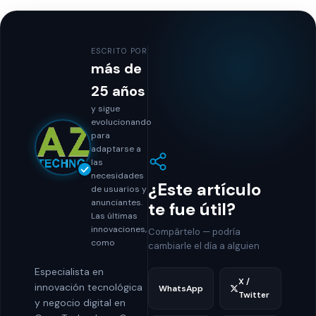
ESCRITO POR
más de
25 años
y sigue
evolucionando
para
adaptarse a
las
necesidades
¿Este artículo
de usuarios y
anunciantes.
te fue útil?
Las últimas
innovaciones,
Compártelo — podría
como
cambiarle el día a alguien
Especialista en
X /
innovación tecnológica
WhatsApp
Twitter
y negocio digital en