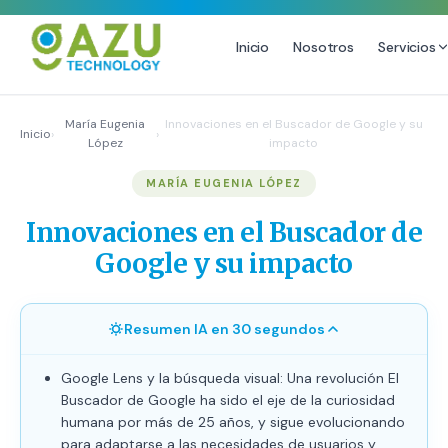
Inicio
Nosotros
Servicios
MARKETING DIGITAL
DISEÑO
María Eugenia
Innovaciones en el Buscador de Google y su
Inicio
›
›
López
impacto
Estrategia de Redes Sociales
Diseño Gráfico Profesional
MARÍA EUGENIA LÓPEZ
Email Marketing y SMS
Producción de Videos
Publicidad Digital
Innovaciones en el Buscador de
Growth Youtube ↗
Google y su impacto
Resumen IA en 30 segundos
Google Lens y la búsqueda visual: Una revolución El
Buscador de Google ha sido el eje de la curiosidad
humana por más de 25 años, y sigue evolucionando
para adaptarse a las necesidades de usuarios y