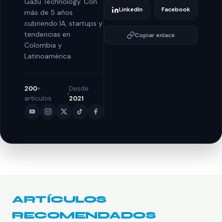
Gazu Technology. Con
LinkedIn
Facebook
más de 5 años
cubriendo IA, startups y
tendencias en
Copiar enlace
Colombia y
Latinoamérica.
200
+
Desde
artículos
2021
ARTÍCULOS
RECOMENDADOS