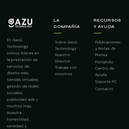
LA
RECURSOS
COMPAÑÍA
Y AYUDA
En Gazú
Sobre Gazú
Publicaciones
Technology
Technology
y Notas de
somos líderes en
Nuestro
Prensa
la prestación de
Director
Portafolio
servicios de
Trabaja con
Centro de
diseño web,
nosotros
Ayuda
tiendas virtuales,
Soporte PC
gestión de redes
Contacto
sociales,
publicidad ads y
Obtener Diagnóstico Gratis
muchos más.
Nuestra
honestidad,
seriedad y