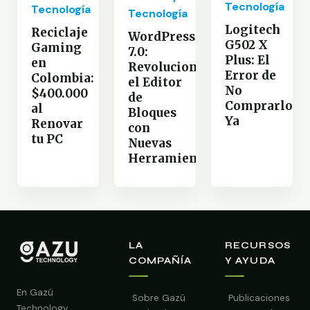
Tecnología
Tecnología
Tecnología
Logitech
Reciclaje
WordPress
G502 X
Gaming
7.0:
Plus: El
en
Revoluciona
Error de
Colombia:
el Editor
No
$400.000
de
Comprarlo
al
Bloques
Ya
Renovar
con
tu PC
Nuevas
Herramientas
LA
RECURSOS
COMPAÑÍA
Y AYUDA
En Gazú
Sobre Gazú
Publicaciones
Technology