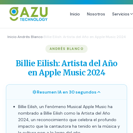
Inicio
Nosotros
Servicios
MARKETING DIGITAL
DISEÑO
Inicio
›
Andrés Blanco
›
Billie Eilish: Artista del Año en Apple Music 2024
Estrategia de Redes Sociales
Diseño Gráfico Profesional
ANDRÉS BLANCO
Email Marketing y SMS
Producción de Videos
Billie Eilish: Artista del Año
Publicidad Digital
en Apple Music 2024
Growth Youtube ↗
Resumen IA en 30 segundos
Billie Eilish, un Fenómeno Musical Apple Music ha
nombrado a Billie Eilish como la Artista del Año
2024, un reconocimiento que celebra el profundo
impacto que la cantautora ha tenido en la música y
la cultura pop a lo largo del año.