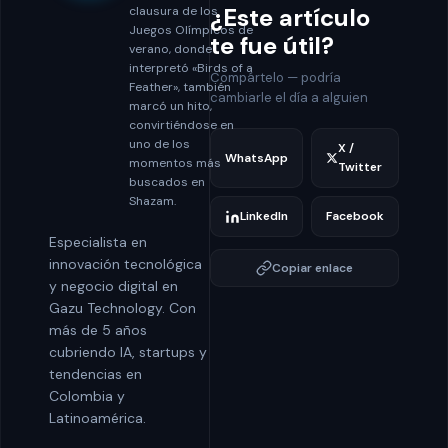
¿Este artículo
clausura de los
Juegos Olímpicos de
te fue útil?
verano, donde
interpretó «Birds of a
Compártelo — podría
Feather», también
cambiarle el día a alguien
marcó un hito,
convirtiéndose en
uno de los
X /
WhatsApp
momentos más
Twitter
buscados en
Shazam.
LinkedIn
Facebook
Especialista en
innovación tecnológica
Copiar enlace
y negocio digital en
Gazu Technology. Con
más de 5 años
cubriendo IA, startups y
tendencias en
Colombia y
Latinoamérica.