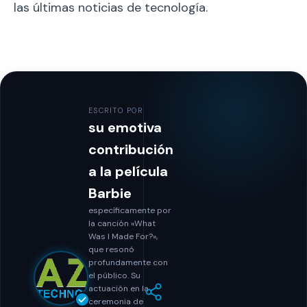
las últimas noticias de tecnología.
ESCRITO POR
su emotiva
contribución
a la película
Barbie
específicamente por
la canción «What
Was I Made For?»,
que resonó
profundamente con
el público. Su
actuación en la
ceremonia de