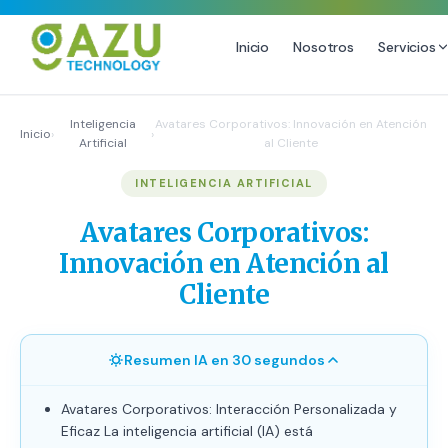
Inicio
Nosotros
Servicios
MARKETING DIGITAL
DISEÑO
Inteligencia
Avatares Corporativos: Innovación en Atención
Inicio
›
›
Artificial
al Cliente
Estrategia de Redes Sociales
Diseño Gráfico Profesional
INTELIGENCIA ARTIFICIAL
Email Marketing y SMS
Producción de Videos
Publicidad Digital
Avatares Corporativos:
Growth Youtube ↗
Innovación en Atención al
Cliente
Resumen IA en 30 segundos
Avatares Corporativos: Interacción Personalizada y
Eficaz La inteligencia artificial (IA) está