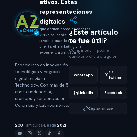
ativos. Estas
representaciones
digitales
que actúan como asistentes
¿Este artículo
virtuales, están
te fue útil?
revolucionando el servicio al
cliente, el marketing y la
Compártelo — podría
experiencia del usuario.
cambiarle el día a alguien
Especialista en innovación
tecnológica y negocio
X /
WhatsApp
Twitter
digital en Gazu
Technology. Con más de 5
años cubriendo IA,
LinkedIn
Facebook
startups y tendencias en
Colombia y Latinoamérica.
Copiar enlace
200
+ artículos
Desde
2021