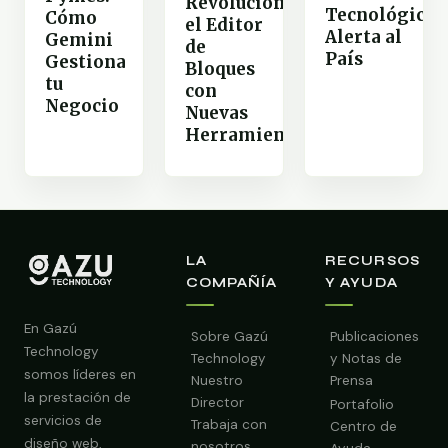
Revoluciona
Tecnológico
Cómo
el Editor
Alerta al
Gemini
de
País
Gestiona
Bloques
tu
con
Negocio
Nuevas
Herramientas
LA
RECURSOS
COMPAÑÍA
Y AYUDA
En Gazú
Sobre Gazú
Publicaciones
Technology
Technology
y Notas de
somos líderes en
Nuestro
Prensa
la prestación de
Director
Portafolio
servicios de
Trabaja con
Centro de
diseño web,
nosotros