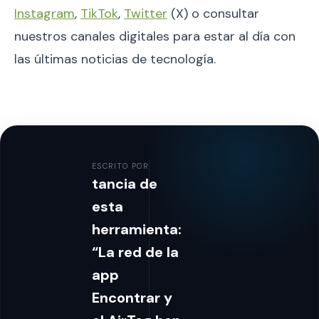
Instagram
,
TikTok
,
Twitter
(X) o consultar
nuestros canales digitales para estar al día con
las últimas noticias de tecnología.
ESCRITO POR
tancia de
esta
herramienta:
“La red de la
app
Encontrar y