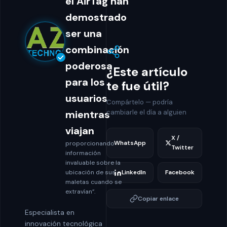
el AirTag han
demostrado
ser una
combinación
poderosa
¿Este artículo
para los
te fue útil?
usuarios
Compártelo — podría
mientras
cambiarle el día a alguien
viajan
X /
WhatsApp
proporcionando
Twitter
información
invaluable sobre la
ubicación de sus
LinkedIn
Facebook
maletas cuando se
extravían”.
Copiar enlace
Especialista en
innovación tecnológica