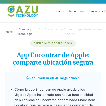
Inicio
Nosotros
Servicios
MARKETING DIGITAL
DISEÑO
Ciencia y
App Encontrar de Apple: comparte ubicación
Inicio
›
›
Tecnología
segura
Estrategia de Redes Sociales
Diseño Gráfico Profesional
CIENCIA Y TECNOLOGÍA
Email Marketing y SMS
Producción de Videos
Publicidad Digital
App Encontrar de Apple:
Growth Youtube ↗
comparte ubicación segura
Resumen IA en 30 segundos
Cómo la app Encontrar de Apple ayuda a los
viajeros Apple ha lanzado una nueva funcionalidad
en su aplicación Encontrar, denominada Share Item
Location, que permite a los usuarios compartir de