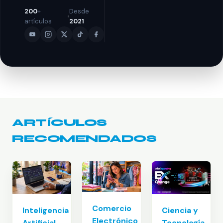
200
+
Desde
artículos
2021
ARTÍCULOS
RECOMENDADOS
Comercio
Inteligencia
Ciencia y
Electrónico
Artificial
Tecnología