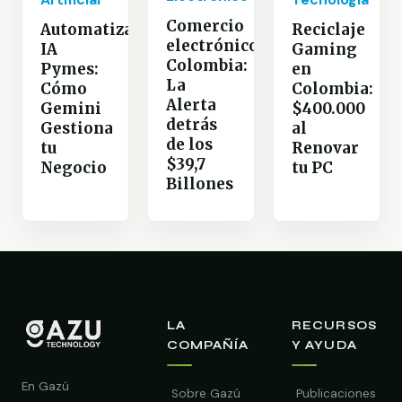
Comercio
Automatización
Reciclaje
electrónico
IA
Gaming
Colombia:
Pymes:
en
La
Cómo
Colombia:
Alerta
Gemini
$400.000
detrás
Gestiona
al
de los
tu
Renovar
$39,7
Negocio
tu PC
Billones
LA
RECURSOS
COMPAÑÍA
Y AYUDA
En Gazú
Sobre Gazú
Publicaciones