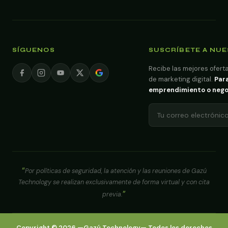
SÍGUENOS
SUSCRÍBETE A NU
Recibe las mejores oferta
de marketing digital.
Para
emprendimiento o negoci
Por políticas de seguridad, la atención y las reuniones de Gazú
Technology se realizan exclusivamente de forma virtual y con cita
previa.
Copyright ©
2026
—
Gazú Technology
— Todos los derechos