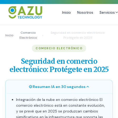
Inicio
Nosotros
Servicios
MARKETING DIGITAL
DISEÑO
Comercio
Seguridad en comercio electrónico:
Inicio
›
›
Electrónico
Protégete en 2025
Estrategia de Redes Sociales
Diseño Gráfico Profesional
COMERCIO ELECTRÓNICO
Email Marketing y SMS
Producción de Videos
Publicidad Digital
Seguridad en comercio
Growth Youtube ↗
electrónico: Protégete en 2025
Resumen IA en 30 segundos
Integración de la nube en comercio electrónico El
comercio electrónico está en constante evolución,
y se prevé que en 2025 se produzcan cambios
significativos en la infraestructura que soporta las