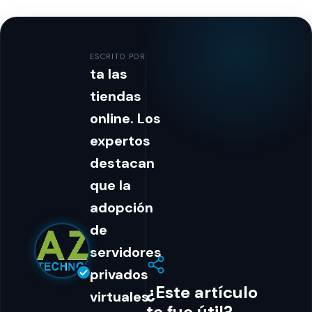
ESCRITO POR
ta las
tiendas
online. Los
expertos
destacan
que la
adopción
de
servidores
privados
¿Este artículo
virtuales
te fue útil?