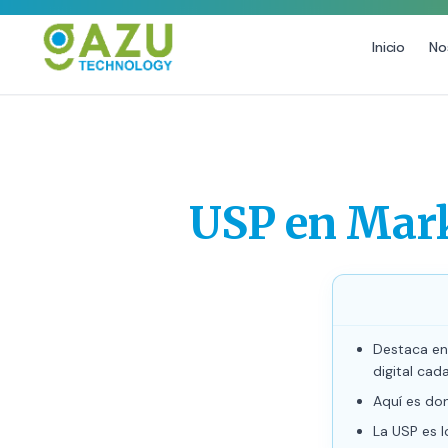
Inicio
No
MARKETING DIGITAL
DISEÑO
Estrategia de Redes Sociales
Diseño Gráfico Profes
Email Marketing y SMS
Producción de Videos
USP en Marke
Publicidad Digital
Growth Youtube ↗
Destaca en
digital cad
Aquí es don
La USP es l