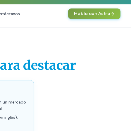
ntáctanos
Habla con Astro
IA
SEO
Agentes IA y Automatización
O Técnica
Cerebro Comercial IA
HOT
para destacar
vanzado
Chatbot Multicanal
commerce
Automatización Inteligente
 Premium
E-commerce con IA
nto en IA (GEO)
NEW
En un mercado
l.
n inglés).