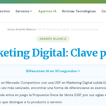
sotros
Servicios
Agentes IA
Noticias Tecnológicas
Co
DESARROLLO WEB
SEO
Inicio
›
Andrés Blanco
›
USP en Marketing Digital: Clave para destacar
ional
Diseño Web Premium
Consultoría 
ANDRÉS BLANCO
Mantenimiento de Sitios Web
Auditoría SE
ting Digital: Clave 
SEO Local A
SEO para E-
Link Building
Resumen IA en 30 segundos
Posicionamie
 un Mercado Competitivo con una USP en Marketing Digital solida 
a vez más saturado, encontrar una forma de diferenciarse es esencia
de entra en juego la Propuesta Única de Venta (USP, por sus siglas e
o que distingue a tu producto o servicio