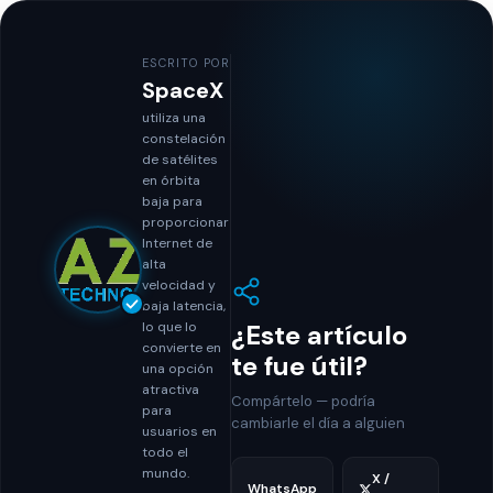
ESCRITO POR
SpaceX
utiliza una
constelación
de satélites
en órbita
baja para
proporcionar
Internet de
alta
velocidad y
baja latencia,
¿Este artículo
lo que lo
convierte en
te fue útil?
una opción
atractiva
Compártelo — podría
para
cambiarle el día a alguien
usuarios en
todo el
mundo.
X /
WhatsApp