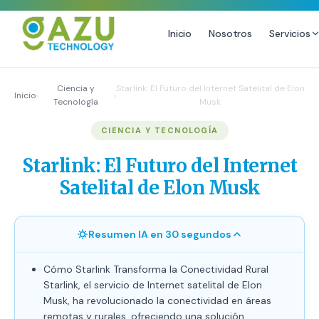
Inicio
Nosotros
Servicios
MARKETING DIGITAL
DISEÑO
Ciencia y
Starlink: El Futuro del Internet Satelital de Elon
Inicio
›
›
Tecnología
Musk
Estrategia de Redes Sociales
Diseño Gráfico Profesional
CIENCIA Y TECNOLOGÍA
Email Marketing y SMS
Producción de Videos
Publicidad Digital
Starlink: El Futuro del Internet
Growth Youtube ↗
Satelital de Elon Musk
Resumen IA en 30 segundos
Cómo Starlink Transforma la Conectividad Rural
Starlink, el servicio de Internet satelital de Elon
Musk, ha revolucionado la conectividad en áreas
remotas y rurales, ofreciendo una solución