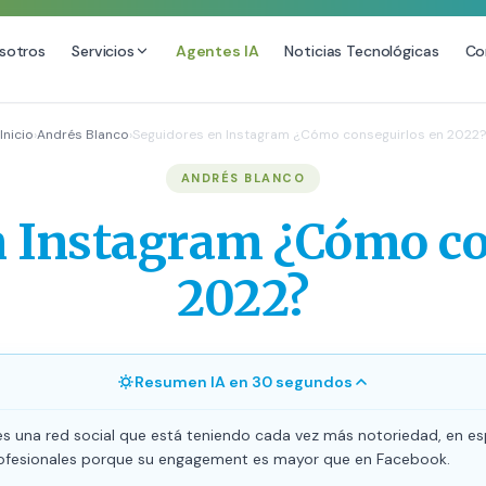
sotros
Servicios
Agentes IA
Noticias Tecnológicas
Co
DESARROLLO WEB
SEO
Inicio
›
Andrés Blanco
›
Seguidores en Instagram ¿Cómo conseguirlos en 2022?
ional
Diseño Web Premium
Consultoría 
ANDRÉS BLANCO
Mantenimiento de Sitios Web
Auditoría SE
n Instagram ¿Cómo co
SEO Local A
SEO para E-
2022?
Link Building
Posicionamie
Resumen IA en 30 segundos
s una red social que está teniendo cada vez más notoriedad, en esp
ofesionales porque su engagement es mayor que en Facebook.