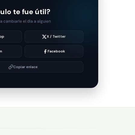
ulo te fue útil?
 cambiarle el día a alguien
pp
X / Twitter
In
Facebook
Copiar enlace