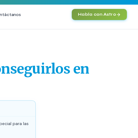
ntáctanos
Habla con Astro
IA
SEO
Agentes IA y Automatización
O Técnica
Cerebro Comercial IA
HOT
nseguirlos en
vanzado
Chatbot Multicanal
commerce
Automatización Inteligente
 Premium
E-commerce con IA
nto en IA (GEO)
NEW
ecial para las