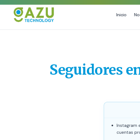
Inicio
No
MARKETING DIGITAL
DISEÑO
Estrategia de Redes Sociales
Diseño Gráfico Profes
Email Marketing y SMS
Producción de Videos
Seguidores e
Publicidad Digital
Growth Youtube ↗
Instagram e
cuentas pr