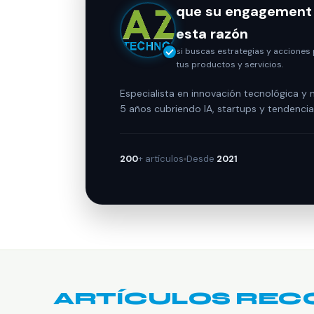
que su engagement 
esta razón
si buscas estrategias y acciones 
tus productos y servicios.
Especialista en innovación tecnológica y
5 años cubriendo IA, startups y tendenci
200
+ artículos
Desde
2021
ARTÍCULOS RE