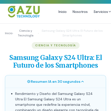
Inicio
Nosotros
Servicios
MARKETING DIGITAL
DISEÑO
Ciencia y
Samsung Galaxy S24 Ultra: El Futuro de los
Inicio
›
›
Tecnología
Smartphones
Estrategia de Redes Sociales
Diseño Gráfico Profesional
CIENCIA Y TECNOLOGÍA
Email Marketing y SMS
Producción de Videos
Publicidad Digital
Samsung Galaxy S24 Ultra: El
Growth Youtube ↗
Futuro de los Smartphones
Resumen IA en 30 segundos
Rendimiento y Diseño del Samsung Galaxy S24
Ultra El Samsung Galaxy S24 Ultra es un
smartphone que redefine la experiencia móvil,
combinando un diseño elegante con tecnología de