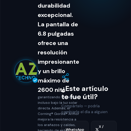
durabilidad
excepcional.
La pantalla de
6.8 pulgadas
ofrece una
resolución
impresionante
y un brillo
máximo de
¿Este artículo
2600 nits
te fue útil?
garantizando visibilidad
incluso bajo la luz solar
Compártelo — podría
directa. Además, el
cambiarle el día a alguien
Corning® Gorilla® Armor
mejora la resistencia a
los arañazos y caídas,
X /
WhatsApp
haciendo de este