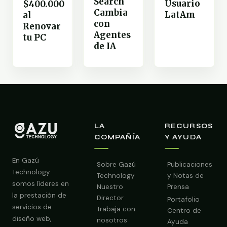
Search
Usuario
$400.000
Cambia
LatAm
al
con
Renovar
Agentes
tu PC
de IA
LA
RECURSOS
COMPAÑÍA
Y AYUDA
En Gazú
Sobre Gazú
Publicaciones
Technology
Technology
y Notas de
somos líderes en
Nuestro
Prensa
la prestación de
Director
Portafolio
servicios de
Trabaja con
Centro de
diseño web,
nosotros
Ayuda