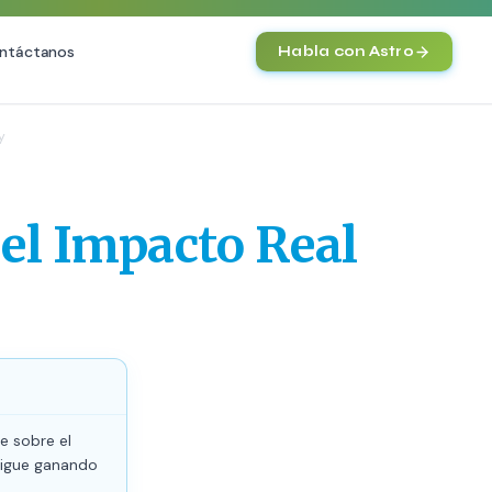
ntáctanos
Habla con Astro
IA
y
SEO
Agentes IA y Automatización
O Técnica
Cerebro Comercial IA
HOT
el Impacto Real
vanzado
Chatbot Multicanal
commerce
Automatización Inteligente
 Premium
E-commerce con IA
nto en IA (GEO)
NEW
e sobre el
 sigue ganando