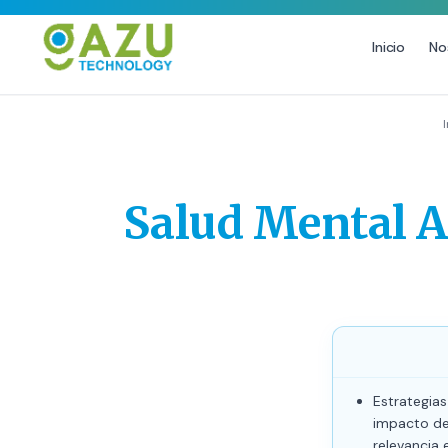
Inicio
No
MARKETING DIGITAL
DISEÑO
Estrategia de Redes Sociales
Diseño Gráfico Profes
Email Marketing y SMS
Producción de Videos
Salud Mental A
Publicidad Digital
Growth Youtube ↗
Estrategias
impacto de 
relevancia 