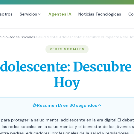
sotros
Servicios
Agentes IA
Noticias Tecnológicas
Co
DESARROLLO WEB
SEO
Inicio
›
Redes Sociales
›
Salud Mental Adolescente: Descubre el Impacto Real Ho
ional
Diseño Web Premium
Consultoría 
REDES SOCIALES
Mantenimiento de Sitios Web
Auditoría SE
dolescente: Descubre 
SEO Local A
SEO para E-
Hoy
Link Building
Posicionamie
Resumen IA en 30 segundos
 para proteger la salud mental adolescente en la era digital El debat
las redes sociales en la salud mental y el bienestar de los jóvenes
entre padres, educadores, profesionales de la salud y reguladores.