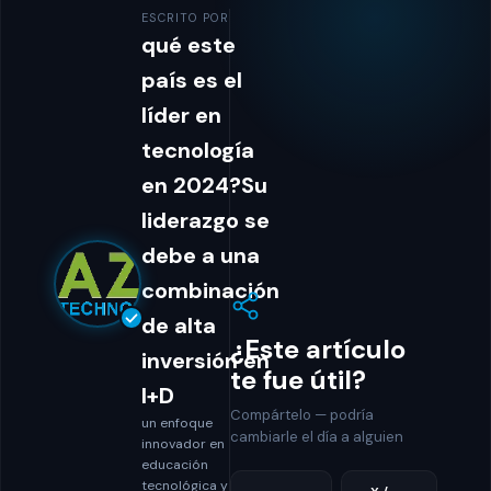
ESCRITO POR
qué este
país es el
líder en
tecnología
en 2024?Su
liderazgo se
debe a una
combinación
de alta
¿Este artículo
inversión en
te fue útil?
I+D
Compártelo — podría
un enfoque
cambiarle el día a alguien
innovador en
educación
tecnológica y