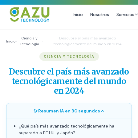
Inicio
Nosotros
Servicios
MARKETING DIGITAL
DISEÑO
Ciencia y
Descubre el país más avanzado
Inicio
›
›
Tecnología
tecnológicamente del mundo en 2024
Estrategia de Redes Sociales
Diseño Gráfico Profesional
CIENCIA Y TECNOLOGÍA
Email Marketing y SMS
Producción de Videos
Publicidad Digital
Descubre el país más avanzado
Growth Youtube ↗
tecnológicamente del mundo
en 2024
Resumen IA en 30 segundos
¿Qué país más avanzado tecnológicamente ha
superado a EE.UU. y Japón?