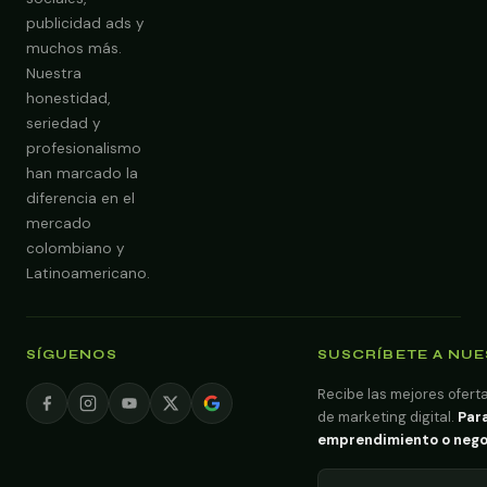
publicidad ads y
muchos más.
Nuestra
Obtener Diagnóstico Gratis
honestidad,
seriedad y
profesionalismo
han marcado la
diferencia en el
mercado
colombiano y
Latinoamericano.
SÍGUENOS
SUSCRÍBETE A NU
Recibe las mejores oferta
de marketing digital.
Para
emprendimiento o negoci