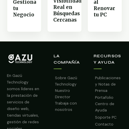
Visibilidad
Gestiona
al
Real en
tu
Renovar
Búsquedas
Negocio
tu PC
Cercanas
LA
RECURSOS
COMPAÑÍA
Y AYUDA
En Gazú
Sobre Gazú
Publicaciones
Technology
Technology
y Notas de
somos líderes en
Nuestro
Prensa
la prestación de
Director
Portafolio
servicios de
Trabaja con
Centro de
diseño web,
nosotros
Ayuda
tiendas virtuales,
Soporte PC
gestión de redes
Contacto
sociales,