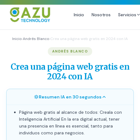
Inicio
Nosotros
Servicios
MARKETING DIGITAL
DISEÑO
Inicio
›
Andrés Blanco
›
Crea una página web gratis en 2024 con IA
Estrategia de Redes Sociales
Diseño Gráfico Profesional
ANDRÉS BLANCO
Email Marketing y SMS
Producción de Videos
Crea una página web gratis en
Publicidad Digital
2024 con IA
Growth Youtube ↗
Resumen IA en 30 segundos
Página web gratis al alcance de todos: Creala con
Inteligencia Artificial En la era digital actual, tener
una presencia en línea es esencial, tanto para
individuos como para negocios.