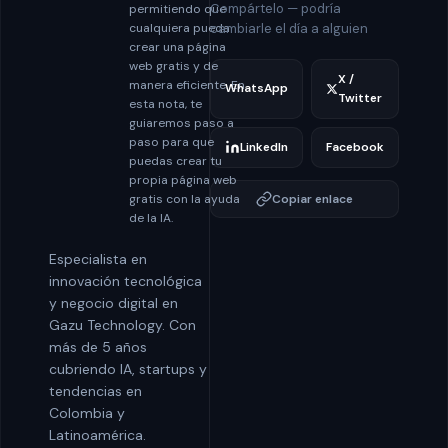
Compártelo — podría
permitiendo que
cambiarle el día a alguien
cualquiera pueda
crear una página
web gratis y de
X /
manera eficiente. En
WhatsApp
Twitter
esta nota, te
guiaremos paso a
paso para que
LinkedIn
Facebook
puedas crear tu
propia página web
Copiar enlace
gratis con la ayuda
de la IA.
Especialista en
innovación tecnológica
y negocio digital en
Gazu Technology. Con
más de 5 años
cubriendo IA, startups y
tendencias en
Colombia y
Latinoamérica.