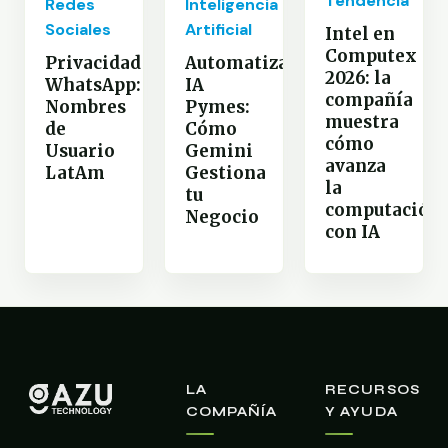
Tendencia
Redes
Inteligencia
Sociales
Artificial
Intel en
Computex
Privacidad
Automatización
2026: la
WhatsApp:
IA
compañía
Nombres
Pymes:
muestra
de
Cómo
cómo
Usuario
Gemini
avanza
LatAm
Gestiona
la
tu
computación
Negocio
con IA
LA
RECURSOS
COMPAÑÍA
Y AYUDA