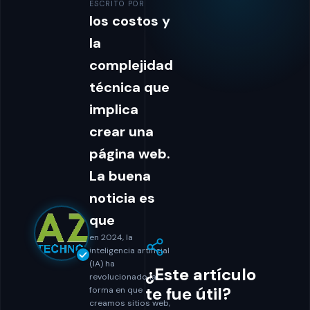
ESCRITO POR
los costos y
la
complejidad
técnica que
implica
crear una
página web.
La buena
noticia es
que
en 2024, la
inteligencia artificial
(IA) ha
¿Este artículo
revolucionado la
te fue útil?
forma en que
creamos sitios web,