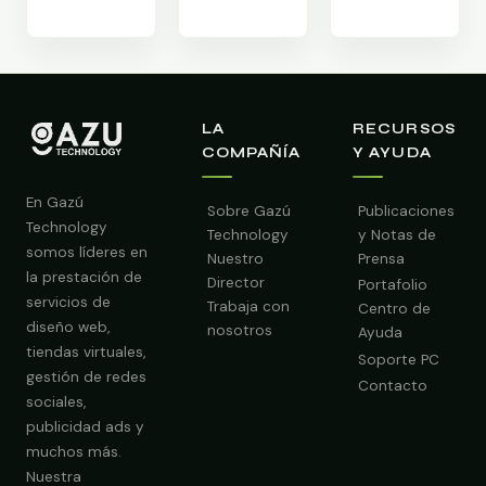
LA
RECURSOS
COMPAÑÍA
Y AYUDA
En Gazú
Sobre Gazú
Publicaciones
Technology
Technology
y Notas de
somos líderes en
Nuestro
Prensa
la prestación de
Director
Portafolio
servicios de
Trabaja con
Centro de
diseño web,
nosotros
Ayuda
tiendas virtuales,
Soporte PC
gestión de redes
Contacto
sociales,
publicidad ads y
muchos más.
Nuestra
Obtener Diagnóstico Gratis