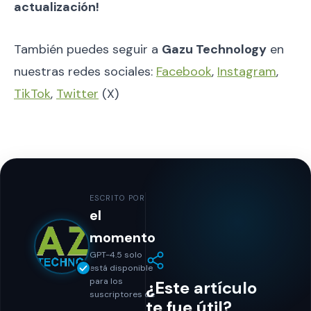
actualización!
También puedes seguir a
Gazu Technology
en
nuestras redes sociales:
Facebook
,
Instagram
,
TikTok
,
Twitter
(X)
ESCRITO POR
el
momento
GPT-4.5 solo
está disponible
para los
¿Este artículo
suscriptores de
te fue útil?