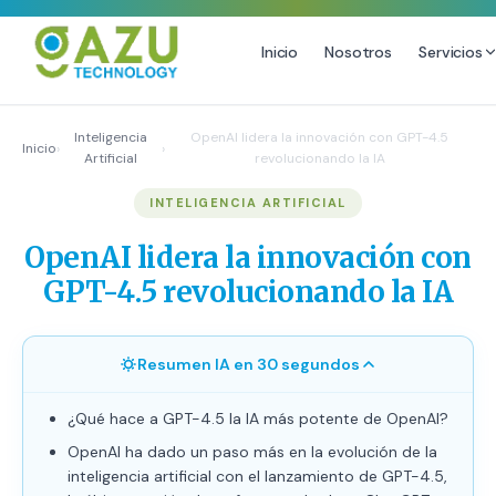
Inicio
Nosotros
Servicios
MARKETING DIGITAL
DISEÑO
Inteligencia
OpenAI lidera la innovación con GPT-4.5
Inicio
›
›
Artificial
revolucionando la IA
Estrategia de Redes Sociales
Diseño Gráfico Profesional
INTELIGENCIA ARTIFICIAL
Email Marketing y SMS
Producción de Videos
Publicidad Digital
OpenAI lidera la innovación con
Growth Youtube ↗
GPT-4.5 revolucionando la IA
Resumen IA en 30 segundos
¿Qué hace a GPT-4.5 la IA más potente de OpenAI?
OpenAI ha dado un paso más en la evolución de la
inteligencia artificial con el lanzamiento de GPT-4.5,