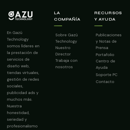
LA
RECURSOS
COMPAÑÍA
Y AYUDA
En Gazú
Sobre Gazú
Publicaciones
Technology
Technology
y Notas de
somos líderes en
Nuestro
Prensa
la prestación de
Director
Portafolio
servicios de
Trabaja con
Centro de
diseño web,
nosotros
Ayuda
tiendas virtuales,
Soporte PC
gestión de redes
Contacto
sociales,
publicidad ads y
Obtener Diagnóstico Gratis
muchos más.
Nuestra
honestidad,
seriedad y
profesionalismo