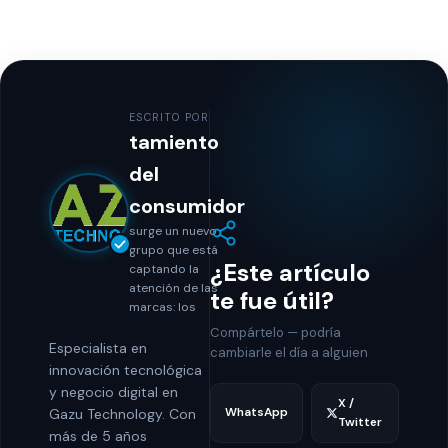
ESCRITO POR
tamiento
del
consumidor
surge un nuevo
grupo que está
¿Este artículo
captando la
atención de las
te fue útil?
marcas: los
Compártelo — podría
Especialista en
cambiarle el día a alguien
innovación tecnológica
y negocio digital en
X /
WhatsApp
Gazu Technology. Con
Twitter
más de 5 años