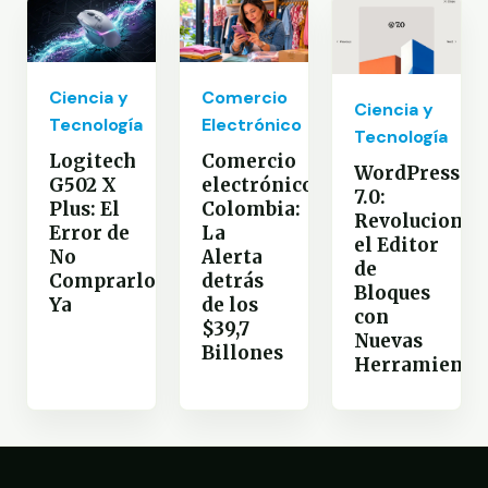
Comercio
Ciencia y
Ciencia y
Electrónico
Tecnología
Tecnología
Comercio
Logitech
WordPress
electrónico
G502 X
7.0:
Colombia:
Plus: El
Revoluciona
La
Error de
el Editor
Alerta
No
de
detrás
Comprarlo
Bloques
de los
Ya
con
$39,7
Nuevas
Billones
Herramienta