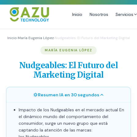
Inicio
Nosotros
Servicios
MARKETING DIGITAL
DISEÑO
Inicio
›
María Eugenia López
›
Nudgeables: El Futuro del Marketing Digital
Estrategia de Redes Sociales
Diseño Gráfico Profesional
MARÍA EUGENIA LÓPEZ
Email Marketing y SMS
Producción de Videos
Nudgeables: El Futuro del
Publicidad Digital
Marketing Digital
Growth Youtube ↗
Resumen IA en 30 segundos
Impacto de los Nudgeables en el mercado actual En
el dinámico mundo del comportamiento del
consumidor, surge un nuevo grupo que está
captando la atención de las marcas:
los Nudgeables.