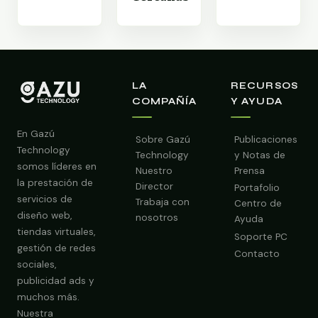
LA
RECURSOS
COMPAÑÍA
Y AYUDA
En Gazú
Sobre Gazú
Publicaciones
Technology
Technology
y Notas de
somos líderes en
Nuestro
Prensa
la prestación de
Director
Portafolio
servicios de
Trabaja con
Centro de
diseño web,
nosotros
Ayuda
tiendas virtuales,
Soporte PC
gestión de redes
Contacto
sociales,
publicidad ads y
muchos más.
Nuestra
Obtener Diagnóstico Gratis