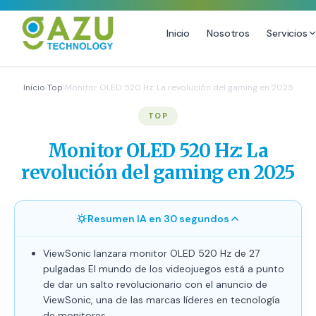
Inicio
Nosotros
Servicios
MARKETING DIGITAL
DISEÑO
Inicio
›
Top
›
Monitor OLED 520 Hz: La revolución del gaming en 2025
Estrategia de Redes Sociales
Diseño Gráfico Profesional
TOP
Email Marketing y SMS
Producción de Videos
Monitor OLED 520 Hz: La
Publicidad Digital
revolución del gaming en 2025
Growth Youtube ↗
Resumen IA en 30 segundos
ViewSonic lanzara monitor OLED 520 Hz de 27
pulgadas El mundo de los videojuegos está a punto
de dar un salto revolucionario con el anuncio de
ViewSonic, una de las marcas líderes en tecnología
de monitores.