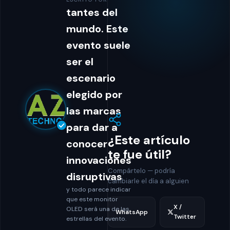
tantes del
mundo. Este
evento suele
ser el
escenario
elegido por
las marcas
para dar a
¿Este artículo
conocer
te fue útil?
innovaciones
Compártelo — podría
disruptivas
cambiarle el día a alguien
y todo parece indicar
que este monitor
X /
OLED será una de las
WhatsApp
Twitter
estrellas del evento.