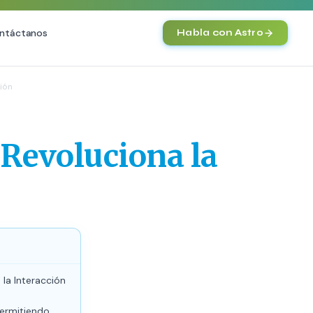
ntáctanos
Habla con Astro
IA
ión
Agentes IA y Automatización
Cerebro Comercial IA
HOT
Revoluciona la
Chatbot Multicanal
Automatización Inteligente
E-commerce con IA
)
NEW
la Interacción
ermitiendo