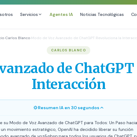
sotros
Servicios
Agentes IA
Noticias Tecnológicas
Co
DESARROLLO WEB
SEO
cio
›
Carlos Blanco
›
Modo de Voz Avanzado de ChatGPT Revoluciona la Interacc
Diseño Web Premium
Consultoría SEO
CARLOS BLANCO
Mantenimiento de Sitios Web
Auditoría SEO Técnica
vanzado de ChatGPT 
SEO Local Avanzado
SEO para E-commerce
Interacción
Link Building Premium
Posicionamiento en IA (GEO
Resumen IA en 30 segundos
e su Modo de Voz Avanzado de ChatGPT para Todos: Un Paso hacia 
un movimiento estratégico, OpenAI ha decidido liberar su función
do avanzado de voz&nbsp;para todos los usuarios de ChatGPT, p