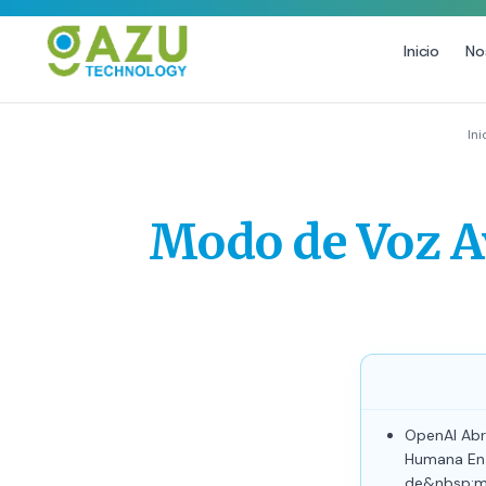
Inicio
No
MARKETING DIGITAL
DISEÑO
Ini
Estrategia de Redes Sociales
Diseño Gráfico Profesional
Email Marketing y SMS
Producción de Videos
Modo de Voz A
Publicidad Digital
Growth Youtube ↗
OpenAI Abr
Humana En 
de&nbsp;mo