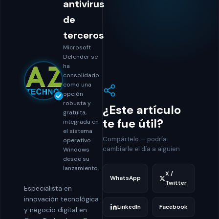
antivirus
de
terceros
Microsoft
Defender se
ha
consolidado
como una
opción
robusta y
¿Este artículo
gratuita,
te fue útil?
integrada en
el sistema
Compártelo — podría
operativo
cambiarle el día a alguien
Windows
desde su
lanzamiento.
X /
WhatsApp
Twitter
Especialista en
innovación tecnológica
LinkedIn
Facebook
y negocio digital en