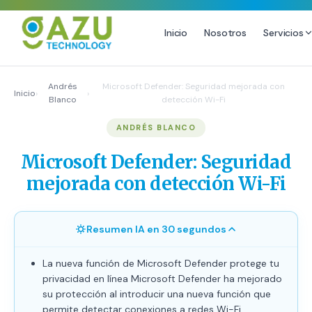
Inicio
Nosotros
Servicios
MARKETING DIGITAL
DISEÑO
Andrés
Microsoft Defender: Seguridad mejorada con
Inicio
›
›
Blanco
detección Wi-Fi
Estrategia de Redes Sociales
Diseño Gráfico Profesional
ANDRÉS BLANCO
Email Marketing y SMS
Producción de Videos
Publicidad Digital
Microsoft Defender: Seguridad
Growth Youtube ↗
mejorada con detección Wi-Fi
Resumen IA en 30 segundos
La nueva función de Microsoft Defender protege tu
privacidad en línea Microsoft Defender ha mejorado
su protección al introducir una nueva función que
permite detectar conexiones a redes Wi-Fi