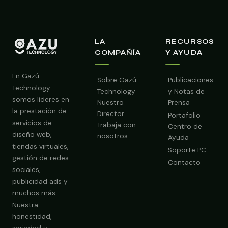
LA
RECURSOS
COMPAÑÍA
Y AYUDA
En Gazú
Sobre Gazú
Publicaciones
Technology
Technology
y Notas de
somos líderes en
Nuestro
Prensa
la prestación de
Director
Portafolio
servicios de
Trabaja con
Centro de
diseño web,
nosotros
Ayuda
tiendas virtuales,
Soporte PC
gestión de redes
Contacto
sociales,
publicidad ads y
Obtener Diagnóstico Gratis
muchos más.
Nuestra
honestidad,