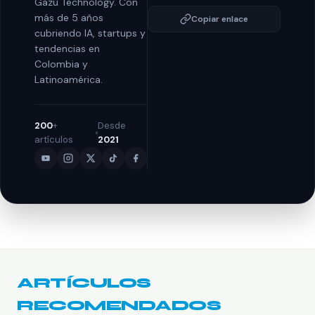
Gazu Technology. Con
más de 5 años
Copiar enlace
cubriendo IA, startups y
tendencias en
Colombia y
Latinoamérica.
200
+
Desde
artículos
2021
ARTÍCULOS
RECOMENDADOS