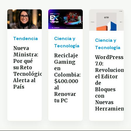
Tendencia
Ciencia y
Ciencia y
Tecnología
Tecnología
Nueva
Ministra:
Reciclaje
WordPress
Por qué
Gaming
7.0:
su Reto
en
Revoluciona
Tecnológico
Colombia:
el Editor
Alerta al
$400.000
de
País
al
Bloques
Renovar
con
tu PC
Nuevas
Herramienta