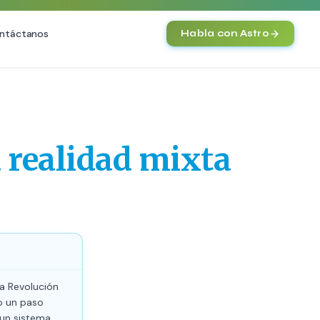
ntáctanos
Habla con Astro
IA
Agentes IA y Automatización
Cerebro Comercial IA
HOT
 realidad mixta
Chatbot Multicanal
Automatización Inteligente
E-commerce con IA
)
NEW
a Revolución
o un paso
 un sistema