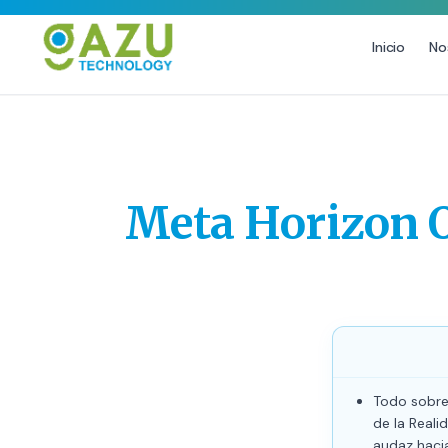
Inicio
No
MARKETING DIGITAL
DISEÑO
Estrategia de Redes Sociales
Diseño Gráfico Profesional
Email Marketing y SMS
Producción de Videos
Meta Horizon O
Publicidad Digital
Growth Youtube ↗
Todo sobre
de la Real
audaz hacia