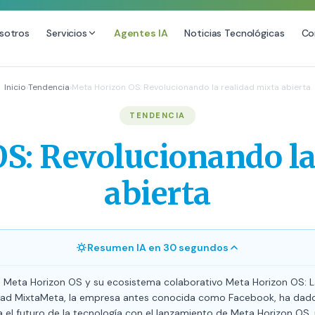
sotros
Servicios
Agentes IA
Noticias Tecnológicas
Co
DESARROLLO WEB
SEO
Inicio
›
Tendencia
›
Meta Horizon OS: Revolucionando la realidad mixta abierta
Diseño Web Premium
Consultoría SEO
TENDENCIA
Mantenimiento de Sitios Web
Auditoría SEO Técnica
S: Revolucionando la
SEO Local Avanzado
SEO para E-commerce
abierta
Link Building Premium
Posicionamiento en IA (GEO
Resumen IA en 30 segundos
 Meta Horizon OS y su ecosistema colaborativo Meta Horizon OS: L
idad MixtaMeta, la empresa antes conocida como Facebook, ha dad
 el futuro de la tecnología con el lanzamiento de Meta Horizon OS,