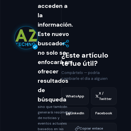
acceden a
la
información.
Este nuevo
buscador
no solo se
¿Este artículo
enfocará en
te fue útil?
ofrecer
Compártelo — podría
cambiarle el día a alguien
resultados
de
X /
WhatsApp
búsqueda
Twitter
sino que también
generará resúmenes
LinkedIn
Facebook
de noticias y
eventos actuales
Copiar enlace
basados en las