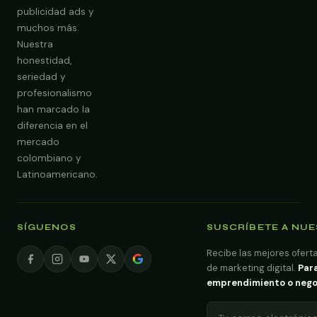
publicidad ads y
muchos más.
Nuestra
Obtener Diagnóstico Gratis
honestidad,
seriedad y
profesionalismo
han marcado la
diferencia en el
mercado
colombiano y
Latinoamericano.
SÍGUENOS
SUSCRÍBETE A NU
Recibe las mejores oferta
de marketing digital.
Para
emprendimiento o negoci