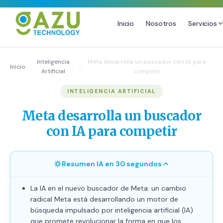
Inicio
Nosotros
Servicios
MARKETING DIGITAL
DISEÑO
Inteligencia
Meta desarrolla un buscador con IA para
Inicio
›
›
Artificial
competir
Estrategia de Redes Sociales
Diseño Gráfico Profesional
INTELIGENCIA ARTIFICIAL
Email Marketing y SMS
Producción de Videos
Publicidad Digital
Meta desarrolla un buscador
Growth Youtube ↗
con IA para competir
Resumen IA en 30 segundos
La IA en el nuevo buscador de Meta: un cambio
radical Meta está desarrollando un motor de
búsqueda impulsado por inteligencia artificial (IA)
que promete revolucionar la forma en que los