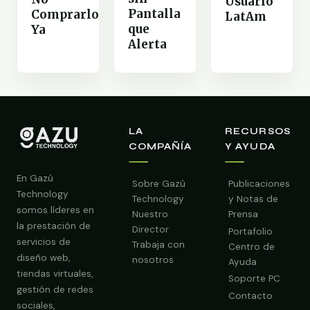
Usuario
Pantalla
Comprarlo
LatAm
que
Ya
Alerta
LA
RECURSOS
COMPAÑÍA
Y AYUDA
En Gazú
Sobre Gazú
Publicaciones
Technology
Technology
y Notas de
somos líderes en
Nuestro
Prensa
la prestación de
Director
Portafolio
servicios de
Trabaja con
Centro de
diseño web,
nosotros
Ayuda
tiendas virtuales,
Soporte PC
gestión de redes
Contacto
sociales,