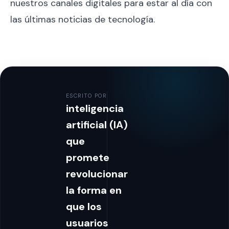
nuestros canales digitales para estar al día con
las últimas noticias de tecnología.
ESCRITO POR
inteligencia
artificial (IA)
que
promete
revolucionar
la forma en
que los
usuarios