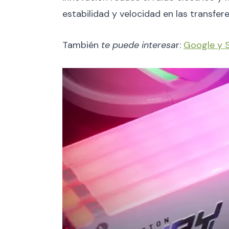
estabilidad y velocidad en las transfer
También
te puede interesa
r:
Google y 