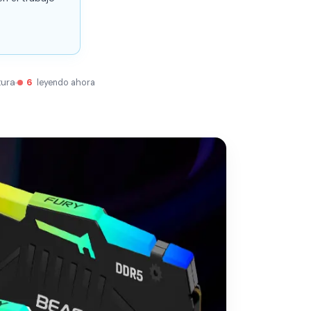
tura
6
leyendo ahora