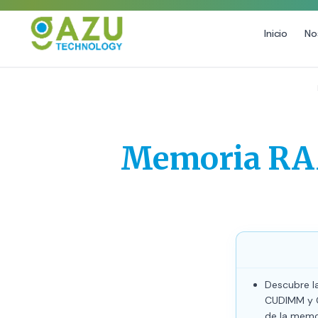
Inicio
No
MARKETING DIGITAL
DISEÑO
Estrategia de Redes Sociales
Diseño Gráfico Profesional
Email Marketing y SMS
Producción de Videos
Memoria RAM
Publicidad Digital
Growth Youtube ↗
Descubre l
CUDIMM y C
de la memor