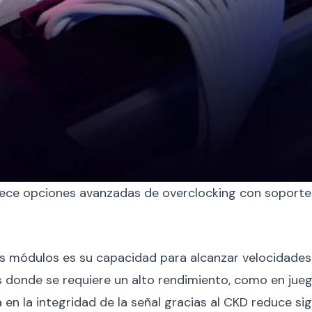
ece opciones avanzadas de overclocking con soport
tos módulos es su capacidad para alcanzar velocidade
 donde se requiere un alto rendimiento, como en jueg
n la integridad de la señal gracias al CKD reduce sig