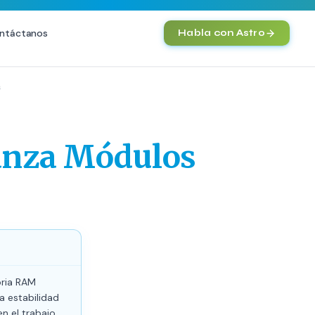
ntáctanos
Habla con Astro
IA
s
Agentes IA y Automatización
Cerebro Comercial IA
HOT
anza Módulos
Chatbot Multicanal
Automatización Inteligente
E-commerce con IA
)
NEW
ria RAM
 estabilidad
n el trabajo