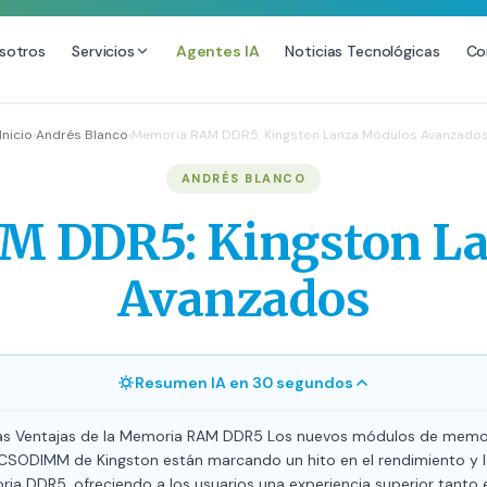
sotros
Servicios
Agentes IA
Noticias Tecnológicas
Co
DESARROLLO WEB
SEO
Inicio
›
Andrés Blanco
›
Memoria RAM DDR5: Kingston Lanza Módulos Avanzado
Diseño Web Premium
Consultoría SEO
ANDRÉS BLANCO
Mantenimiento de Sitios Web
Auditoría SEO Técnica
 DDR5: Kingston L
SEO Local Avanzado
SEO para E-commerce
Avanzados
Link Building Premium
Posicionamiento en IA (GEO
Resumen IA en 30 segundos
as Ventajas de la Memoria RAM DDR5 Los nuevos módulos de memo
SODIMM de Kingston están marcando un hito en el rendimiento y la
ia DDR5, ofreciendo a los usuarios una experiencia superior tanto e