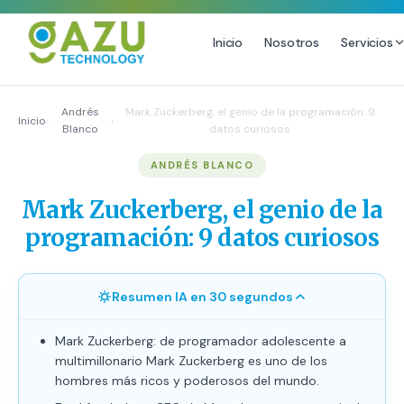
Inicio
Nosotros
Servicios
MARKETING DIGITAL
DISEÑO
Andrés
Mark Zuckerberg, el genio de la programación: 9
Inicio
›
›
Blanco
datos curiosos
Estrategia de Redes Sociales
Diseño Gráfico Profesional
ANDRÉS BLANCO
Email Marketing y SMS
Producción de Videos
Publicidad Digital
Mark Zuckerberg, el genio de la
Growth Youtube ↗
programación: 9 datos curiosos
Resumen IA en 30 segundos
Mark Zuckerberg: de programador adolescente a
multimillonario Mark Zuckerberg es uno de los
hombres más ricos y poderosos del mundo.