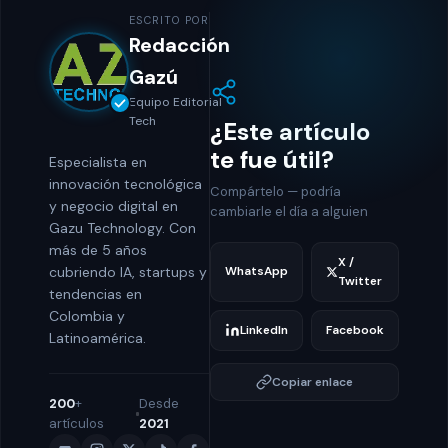
ESCRITO POR
Redacción
Gazú
Equipo Editorial
Tech
¿Este artículo
te fue útil?
Especialista en
innovación tecnológica
Compártelo — podría
y negocio digital en
cambiarle el día a alguien
Gazu Technology. Con
más de 5 años
X /
cubriendo IA, startups y
WhatsApp
Twitter
tendencias en
Colombia y
LinkedIn
Facebook
Latinoamérica.
Copiar enlace
200
+
Desde
artículos
2021