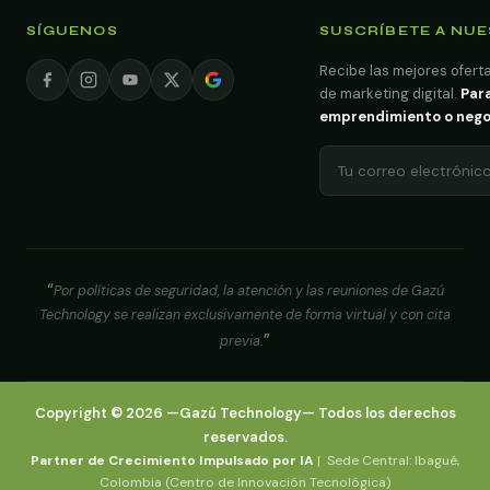
SÍGUENOS
SUSCRÍBETE A NU
Recibe las mejores oferta
de marketing digital.
Para
emprendimiento o negoci
Por políticas de seguridad, la atención y las reuniones de Gazú
Technology se realizan exclusivamente de forma virtual y con cita
previa.
Copyright ©
2026
—
Gazú Technology
— Todos los derechos
reservados.
Partner de Crecimiento Impulsado por IA
| Sede Central: Ibagué,
Colombia (Centro de Innovación Tecnológica)