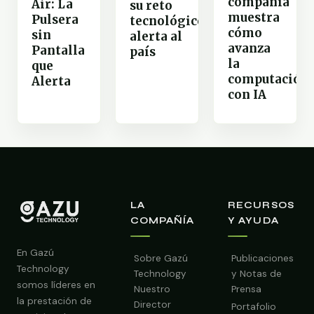
compañía
Air: La
su reto
muestra
Pulsera
tecnológico
cómo
sin
alerta al
avanza
Pantalla
país
la
que
computación
Alerta
con IA
LA
RECURSOS
COMPAÑÍA
Y AYUDA
En Gazú
Sobre Gazú
Publicaciones
Technology
Technology
y Notas de
somos líderes en
Nuestro
Prensa
la prestación de
Director
Portafolio