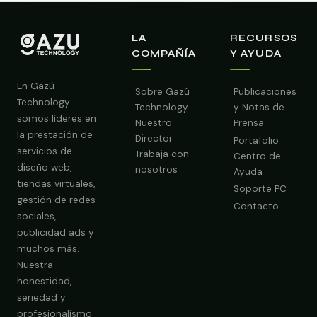
LA
RECURSOS
COMPAÑÍA
Y AYUDA
En Gazú
Sobre Gazú
Publicaciones
Technology
Technology
y Notas de
somos líderes en
Nuestro
Prensa
la prestación de
Director
Portafolio
servicios de
Trabaja con
Centro de
diseño web,
nosotros
Ayuda
tiendas virtuales,
Soporte PC
gestión de redes
Contacto
sociales,
publicidad ads y
muchos más.
Nuestra
Obtener Diagnóstico Gratis
honestidad,
seriedad y
profesionalismo