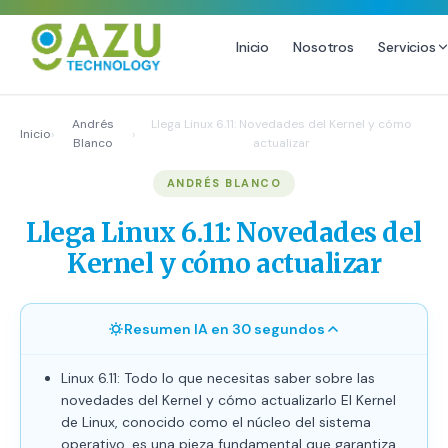
Inicio
Nosotros
Servicios
MARKETING DIGITAL
DISEÑO
Andrés
Llega Linux 6.11: Novedades del Kernel y cómo
Inicio
›
›
Blanco
actualizar
Estrategia de Redes Sociales
Diseño Gráfico Profesional
ANDRÉS BLANCO
Email Marketing y SMS
Producción de Videos
Publicidad Digital
Llega Linux 6.11: Novedades del
Growth Youtube ↗
Kernel y cómo actualizar
Resumen IA en 30 segundos
Linux 6.11: Todo lo que necesitas saber sobre las
novedades del Kernel y cómo actualizarlo El Kernel
de Linux, conocido como el núcleo del sistema
operativo, es una pieza fundamental que garantiza