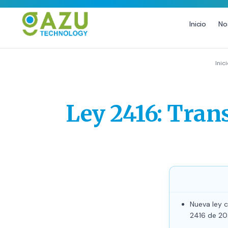
Inicio
No
MARKETING DIGITAL
DISEÑO
Inic
Estrategia de Redes Sociales
Diseño Gráfico Profesional
Email Marketing y SMS
Producción de Videos
Ley 2416: Tran
Publicidad Digital
Growth Youtube ↗
Nueva ley c
2416 de 20