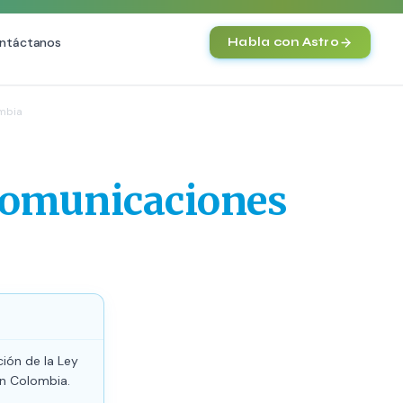
ntáctanos
Habla con Astro
IA
mbia
Agentes IA y Automatización
Cerebro Comercial IA
HOT
ecomunicaciones
Chatbot Multicanal
Automatización Inteligente
E-commerce con IA
)
NEW
ción de la Ley
en Colombia.