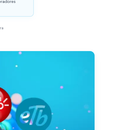
peradores
ra