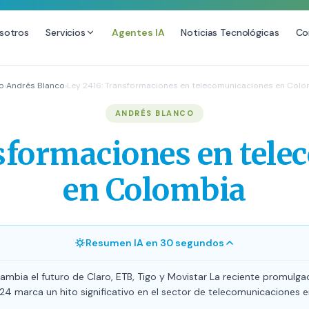
sotros
Servicios
Agentes IA
Noticias Tecnológicas
Co
DESARROLLO WEB
SEO
io
›
Andrés Blanco
›
Ley 2416: Transformaciones en telecomunicaciones en Colo
Diseño Web Premium
Consultoría SEO
ANDRÉS BLANCO
Mantenimiento de Sitios Web
Auditoría SEO Técnica
sformaciones en tel
SEO Local Avanzado
SEO para E-commerce
en Colombia
Link Building Premium
Posicionamiento en IA (GEO
Resumen IA en 30 segundos
ambia el futuro de Claro, ETB, Tigo y Movistar La reciente promulga
24 marca un hito significativo en el sector de telecomunicaciones 