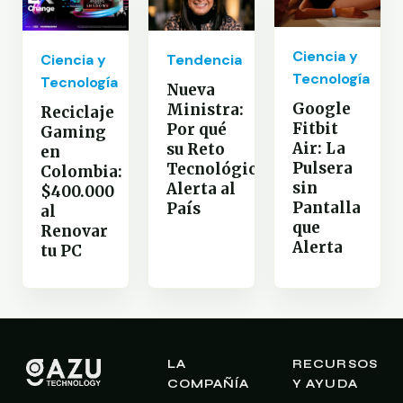
Ciencia y
Ciencia y
Tendencia
Tecnología
Tecnología
Nueva
Google
Ministra:
Reciclaje
Fitbit
Por qué
Gaming
Air: La
su Reto
en
Pulsera
Tecnológico
Colombia:
sin
Alerta al
$400.000
Pantalla
País
al
que
Renovar
Alerta
tu PC
LA
RECURSOS
COMPAÑÍA
Y AYUDA