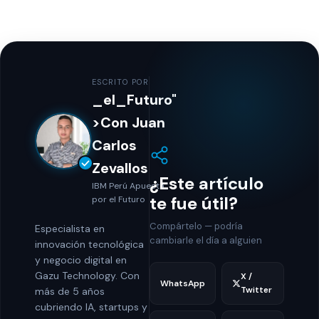
ESCRITO POR
_el_Futuro"
>Con Juan
Carlos
Zevallos
¿Este artículo
IBM Perú Apuesta
te fue útil?
por el Futuro
Compártelo — podría
Especialista en
cambiarle el día a alguien
innovación tecnológica
y negocio digital en
Gazu Technology. Con
X /
WhatsApp
Twitter
más de 5 años
cubriendo IA, startups y