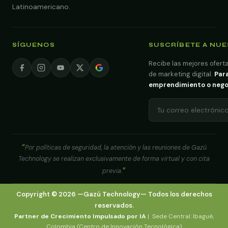
Latinoamericano.
SÍGUENOS
SUSCRÍBETE A NU
Recibe las mejores oferta
de marketing digital.
Para
emprendimiento o negoci
Por políticas de seguridad, la atención y las reuniones de Gazú
Technology se realizan exclusivamente de forma virtual y con cita
previa.
Copyright ©
2026
—
Gazú Technology
— Todos los derechos
reservados.
Partner de Crecimiento Impulsado por IA
| Sede Central: Ibagué,
Colombia (Centro de Innovación Tecnológica)