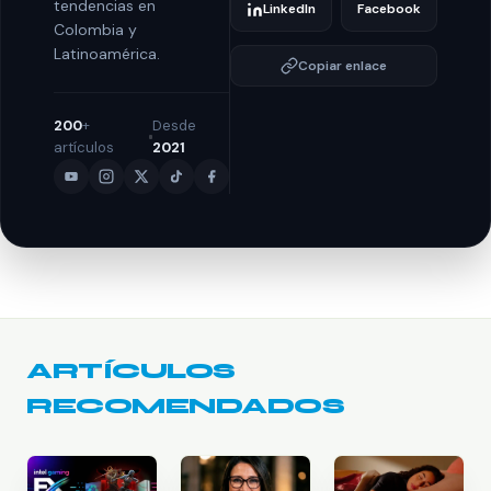
tendencias en
LinkedIn
Facebook
Colombia y
Latinoamérica.
Copiar enlace
200
+
Desde
artículos
2021
ARTÍCULOS
RECOMENDADOS