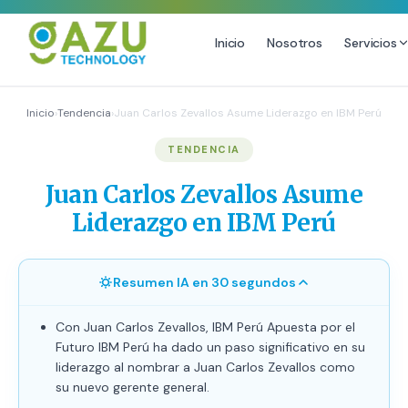
Inicio
Nosotros
Servicios
MARKETING DIGITAL
DISEÑO
Inicio
›
Tendencia
›
Juan Carlos Zevallos Asume Liderazgo en IBM Perú
Estrategia de Redes Sociales
Diseño Gráfico Profesional
TENDENCIA
Email Marketing y SMS
Producción de Videos
Juan Carlos Zevallos Asume
Publicidad Digital
Liderazgo en IBM Perú
Growth Youtube ↗
Resumen IA en 30 segundos
Con Juan Carlos Zevallos, IBM Perú Apuesta por el
Futuro IBM Perú ha dado un paso significativo en su
liderazgo al nombrar a Juan Carlos Zevallos como
su nuevo gerente general.