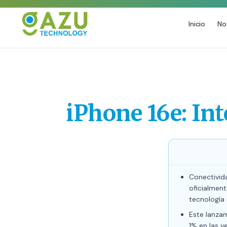
Inicio
No
MARKETING DIGITAL
DISEÑO
Estrategia de Redes Sociales
Diseño Gráfico Profesional
Email Marketing y SMS
Producción de Videos
iPhone 16e: Int
Publicidad Digital
Growth Youtube ↗
Conectivid
oficialmen
tecnología
Este lanzam
1% en las v