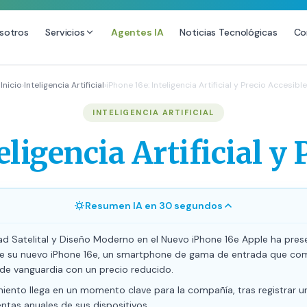
sotros
Servicios
Agentes IA
Noticias Tecnológicas
Co
DESARROLLO WEB
SEO
Inicio
›
Inteligencia Artificial
›
iPhone 16e: Inteligencia Artificial y Precio Accesible
Diseño Web Premium
Consultoría SEO
INTELIGENCIA ARTIFICIAL
Mantenimiento de Sitios Web
Auditoría SEO Técnica
eligencia Artificial y 
SEO Local Avanzado
SEO para E-commerce
Link Building Premium
Resumen IA en 30 segundos
Posicionamiento en IA (GEO
ad Satelital y Diseño Moderno en el Nuevo iPhone 16e Apple ha pre
te su nuevo iPhone 16e, un smartphone de gama de entrada que co
 de vanguardia con un precio reducido.
iento llega en un momento clave para la compañía, tras registrar u
entas anuales de sus dispositivos