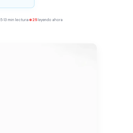
25
13 min lectura
25
leyendo ahora