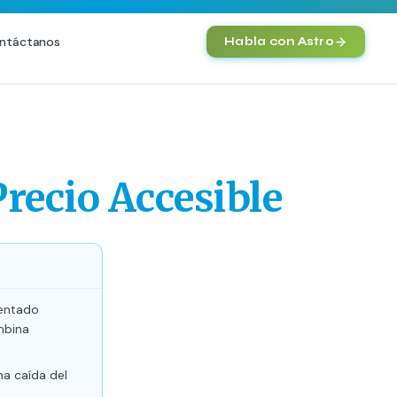
ntáctanos
Habla con Astro
IA
Agentes IA y Automatización
Cerebro Comercial IA
HOT
Precio Accesible
Chatbot Multicanal
Automatización Inteligente
E-commerce con IA
)
NEW
sentado
mbina
na caída del