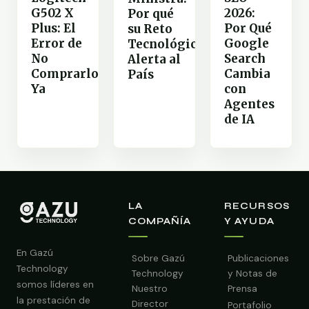
2026:
G502 X
Por qué
Por Qué
Plus: El
su Reto
Google
Error de
Tecnológico
Search
No
Alerta al
Cambia
Comprarlo
País
con
Ya
Agentes
de IA
LA
RECURSOS
COMPAÑÍA
Y AYUDA
En Gazú
Sobre Gazú
Publicaciones
Technology
Technology
y Notas de
somos líderes en
Nuestro
Prensa
la prestación de
Director
Portafolio