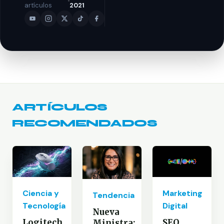
artículos
2021
ARTÍCULOS
RECOMENDADOS
Marketing
Ciencia y
Tendencia
Digital
Tecnología
Nueva
SEO
Logitech
Ministra: