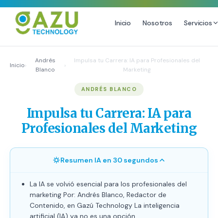
Inicio
Nosotros
Servicios
MARKETING DIGITAL
DISEÑO
Andrés
Impulsa tu Carrera: IA para Profesionales del
Inicio
›
›
Blanco
Marketing
Estrategia de Redes Sociales
Diseño Gráfico Profesional
ANDRÉS BLANCO
Email Marketing y SMS
Producción de Videos
Publicidad Digital
Impulsa tu Carrera: IA para
Growth Youtube ↗
Profesionales del Marketing
Resumen IA en 30 segundos
La IA se volvió esencial para los profesionales del
marketing Por: Andrés Blanco, Redactor de
Contenido, en Gazú Technology La inteligencia
artificial (IA) ya no es una opción.