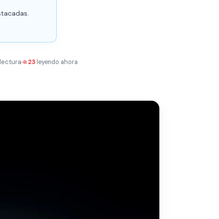
stacadas.
 lectura
22
leyendo ahora