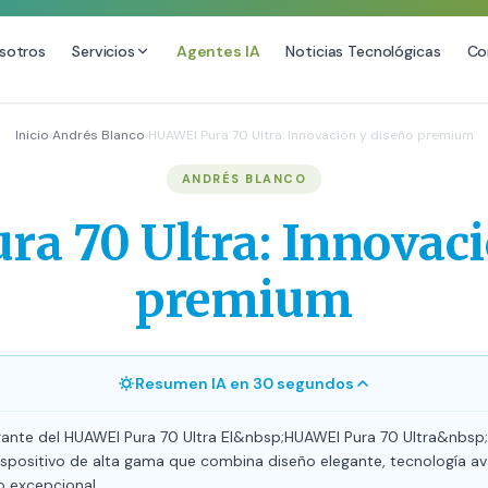
sotros
Servicios
Agentes IA
Noticias Tecnológicas
Co
DESARROLLO WEB
SEO
Inicio
›
Andrés Blanco
›
HUAWEI Pura 70 Ultra: Innovación y diseño premium
Diseño Web Premium
Consultoría SEO
ANDRÉS BLANCO
Mantenimiento de Sitios Web
Auditoría SEO Técnica
a 70 Ultra: Innovaci
SEO Local Avanzado
SEO para E-commerce
premium
Link Building Premium
Posicionamiento en IA (GEO
Resumen IA en 30 segundos
gante del HUAWEI Pura 70 Ultra El&nbsp;HUAWEI Pura 70 Ultra&nbsp
spositivo de alta gama que combina diseño elegante, tecnología a
o excepcional.