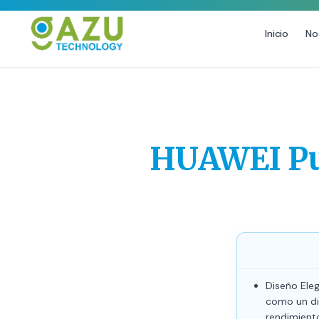
Inicio
No
MARKETING DIGITAL
DISEÑO
Estrategia de Redes Sociales
Diseño Gráfico Profesional
Email Marketing y SMS
Producción de Videos
HUAWEI Pur
Publicidad Digital
Growth Youtube ↗
Diseño Ele
como un di
rendimient