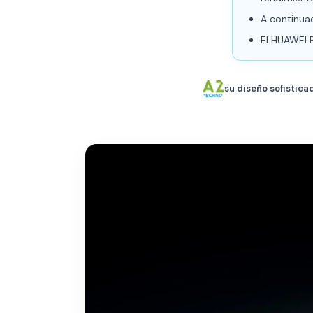
A continuac
El HUAWEI 
su diseño sofistic