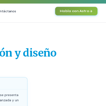
ntáctanos
Habla con Astro
IA
Agentes IA y Automatización
Cerebro Comercial IA
HOT
ón y diseño
Chatbot Multicanal
Automatización Inteligente
E-commerce con IA
)
NEW
;se presenta
vanzada y un