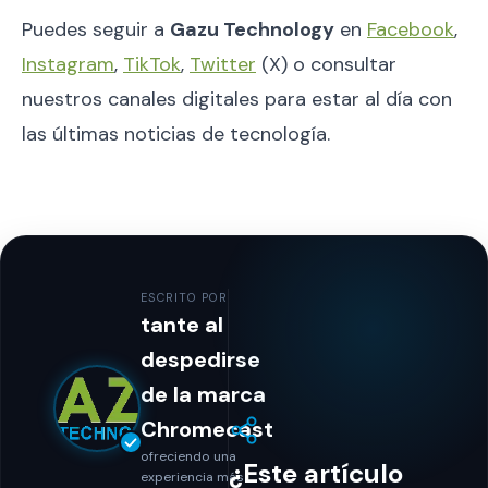
Puedes seguir a
Gazu Technology
en
Facebook
,
Instagram
,
TikTok
,
Twitter
(X) o consultar
nuestros canales digitales para estar al día con
las últimas noticias de tecnología.
ESCRITO POR
tante al
despedirse
de la marca
Chromecast
ofreciendo una
¿Este artículo
experiencia más