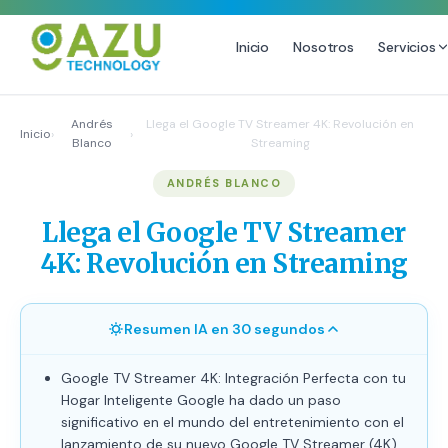
Inicio
Nosotros
Servicios
MARKETING DIGITAL
DISEÑO
Andrés
Llega el Google TV Streamer 4K: Revolución en
Inicio
›
›
Blanco
Streaming
Estrategia de Redes Sociales
Diseño Gráfico Profesional
ANDRÉS BLANCO
Email Marketing y SMS
Producción de Videos
Publicidad Digital
Llega el Google TV Streamer
Growth Youtube ↗
4K: Revolución en Streaming
Resumen IA en 30 segundos
Google TV Streamer 4K: Integración Perfecta con tu
Hogar Inteligente Google ha dado un paso
significativo en el mundo del entretenimiento con el
lanzamiento de su nuevo Google TV Streamer (4K),