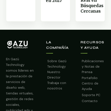
Real en
en 2027
Búsquedas
Cercanas
LA
RECURSOS
COMPAÑÍA
Y AYUDA
En Gazú
Sobre Gazú
Publicaciones
Technology
Technology
y Notas de
somos líderes en
Nuestro
Prensa
la prestación de
Director
Portafolio
servicios de
Trabaja con
Centro de
diseño web,
nosotros
Ayuda
tiendas virtuales,
Soporte PC
gestión de redes
Contacto
sociales,
publicidad ads y