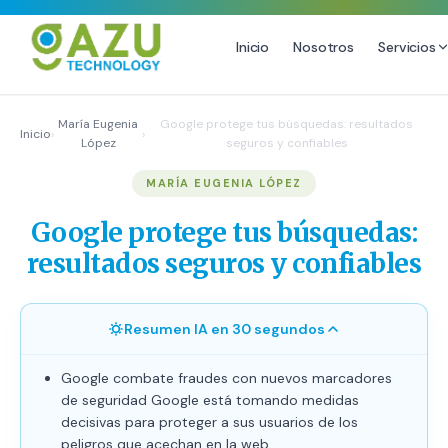
Inicio
Nosotros
Servicios
MARKETING DIGITAL
DISEÑO
María Eugenia
Google protege tus búsquedas: resultados
Inicio
›
›
López
seguros y confiables
Estrategia de Redes Sociales
Diseño Gráfico Profesional
MARÍA EUGENIA LÓPEZ
Email Marketing y SMS
Producción de Videos
Publicidad Digital
Google protege tus búsquedas:
Growth Youtube ↗
resultados seguros y confiables
Resumen IA en 30 segundos
Google combate fraudes con nuevos marcadores
de seguridad Google está tomando medidas
decisivas para proteger a sus usuarios de los
peligros que acechan en la web.