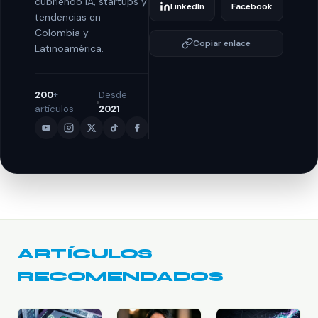
cubriendo IA, startups y
LinkedIn
Facebook
tendencias en
Colombia y
Copiar enlace
Latinoamérica.
200
+
Desde
artículos
2021
ARTÍCULOS
RECOMENDADOS