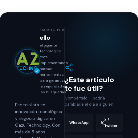
ESCRITO POR
ello
el gigante
tecnológico
está
implementando
nuevas
herramientas
¿Este artículo
para garantizar
te fue útil?
la seguridad en
las búsquedas.
Compártelo — podría
cambiarle el día a alguien
Especialista en
innovación tecnológica
y negocio digital en
X /
WhatsApp
Gazu Technology. Con
Twitter
más de 5 años