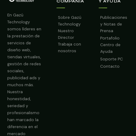
COMPAÑÍA
Y AYUDA
En Gazú
Sobre Gazú
Publicaciones
Technology
Technology
y Notas de
somos líderes en
Nuestro
Prensa
la prestación de
Director
Portafolio
servicios de
Trabaja con
Centro de
diseño web,
nosotros
Ayuda
tiendas virtuales,
Soporte PC
gestión de redes
Contacto
sociales,
publicidad ads y
Obtener Diagnóstico Gratis
muchos más.
Nuestra
honestidad,
seriedad y
profesionalismo
han marcado la
diferencia en el
mercado