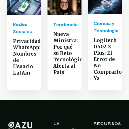
Ciencia y
Redes
Tendencia
Tecnología
Sociales
Nueva
Logitech
Ministra:
Privacidad
G502 X
Por qué
WhatsApp:
Plus: El
su Reto
Nombres
Error de
Tecnológico
de
No
Alerta al
Usuario
Comprarlo
País
LatAm
Ya
LA
RECURSOS