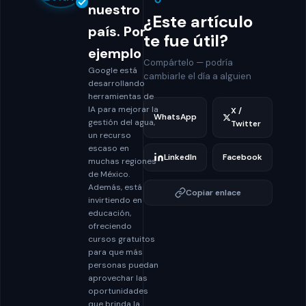
nuestro
¿Este artículo
país. Por
te fue útil?
ejemplo
Compártelo — podría
Google está
cambiarle el día a alguien
desarrollando
herramientas de
IA para mejorar la
X /
WhatsApp
gestión del agua,
Twitter
un recurso
escaso en
LinkedIn
Facebook
muchas regiones
de México.
Además, está
Copiar enlace
invirtiendo en
educación,
ofreciendo
cursos gratuitos
para que más
personas puedan
aprovechar las
oportunidades
que brinda la