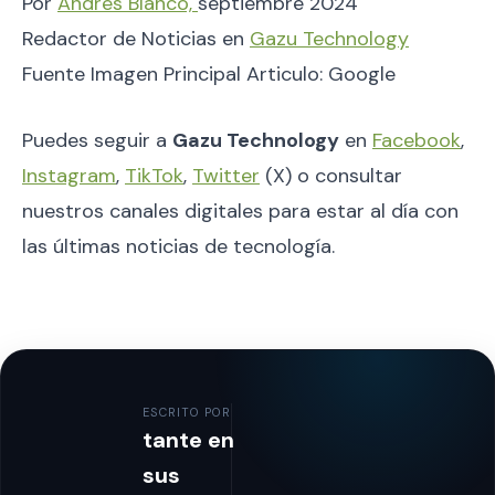
Por
Andrés Blanco,
septiembre 2024
Redactor de Noticias en
Gazu Technology
Fuente Imagen Principal Articulo: Google
Puedes seguir a
Gazu Technology
en
Facebook
,
Instagram
,
TikTok
,
Twitter
(X) o consultar
nuestros canales digitales para estar al día con
las últimas noticias de tecnología.
ESCRITO POR
tante en
sus