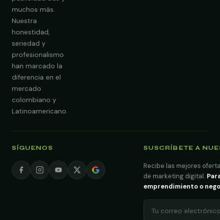
muchos más.
Nuestra
Obtener Diagnóstico Gratis
honestidad,
seriedad y
profesionalismo
han marcado la
diferencia en el
mercado
colombiano y
Latinoamericano.
SÍGUENOS
SUSCRÍBETE A NU
Recibe las mejores oferta
de marketing digital.
Para
emprendimiento o negoci