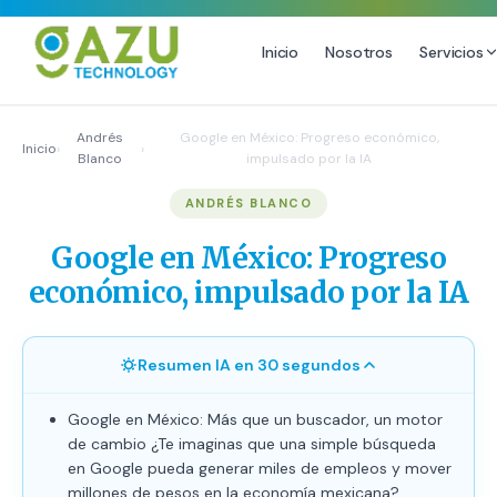
Inicio
Nosotros
Servicios
MARKETING DIGITAL
DISEÑO
Andrés
Google en México: Progreso económico,
Inicio
›
›
Blanco
impulsado por la IA
Estrategia de Redes Sociales
Diseño Gráfico Profesional
ANDRÉS BLANCO
Email Marketing y SMS
Producción de Videos
Publicidad Digital
Google en México: Progreso
Growth Youtube ↗
económico, impulsado por la IA
Resumen IA en 30 segundos
Google en México: Más que un buscador, un motor
de cambio ¿Te imaginas que una simple búsqueda
en Google pueda generar miles de empleos y mover
millones de pesos en la economía mexicana?