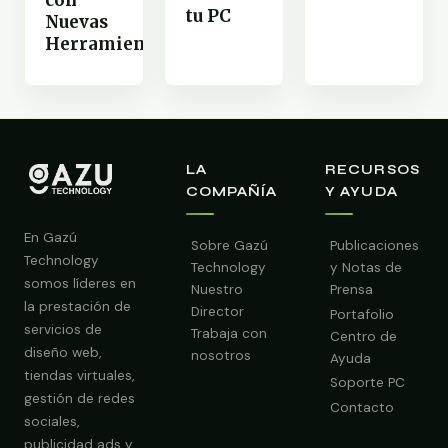
con
tu PC
Nuevas
Herramientas
LA
RECURSOS
COMPAÑÍA
Y AYUDA
En Gazú
Sobre Gazú
Publicaciones
Technology
Technology
y Notas de
somos líderes en
Nuestro
Prensa
la prestación de
Director
Portafolio
servicios de
Trabaja con
Centro de
diseño web,
nosotros
Ayuda
tiendas virtuales,
Soporte PC
gestión de redes
Contacto
sociales,
publicidad ads y