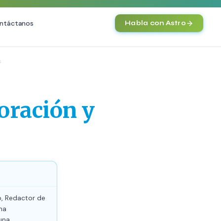
ntáctanos
Habla con Astro
IA
s
Agentes IA y Automatización
Cerebro Comercial IA
HOT
oración y
Chatbot Multicanal
Automatización Inteligente
E-commerce con IA
)
NEW
o, Redactor de
ha
una