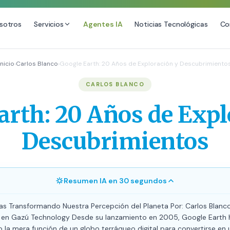
sotros
Servicios
Agentes IA
Noticias Tecnológicas
Co
DESARROLLO WEB
SEO
Inicio
›
Carlos Blanco
›
Google Earth: 20 Años de Exploración y Descubrimiento
Diseño Web Premium
Consultoría SEO
CARLOS BLANCO
Mantenimiento de Sitios Web
Auditoría SEO Técnica
arth: 20 Años de Expl
SEO Local Avanzado
SEO para E-commerce
Descubrimientos
Link Building Premium
Posicionamiento en IA (GEO
Resumen IA en 30 segundos
s Transformando Nuestra Percepción del Planeta Por: Carlos Blanc
 en Gazú Technology Desde su lanzamiento en 2005, Google Earth 
 la mera función de un globo terráqueo digital para convertirse en 