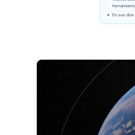
herramient
En sus dos