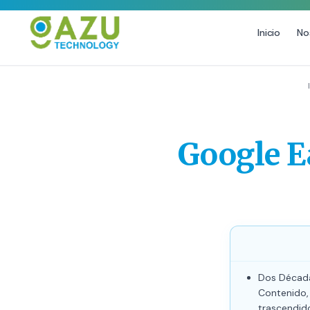
Inicio
No
MARKETING DIGITAL
DISEÑO
Estrategia de Redes Sociales
Diseño Gráfico Profesional
Email Marketing y SMS
Producción de Videos
Google E
Publicidad Digital
Growth Youtube ↗
Dos Década
Contenido,
trascendido