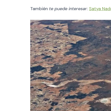
También
te puede interesa
r:
Satya Nade