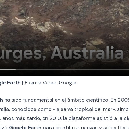
le Earth
| Fuente Video: Google
th
ha sido fundamental en el ámbito científico. En 2008
tralia, conocidos como «la selva tropical del mar», si
s años más tarde, en 2010, la plataforma asistió a la 
lizó
Google Earth
para identificar cuevas y sitios fósil