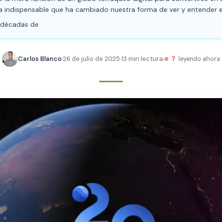
a indispensable que ha cambiado nuestra forma de ver y entender 
 décadas de
Carlos Blanco
26 de julio de 2025
13 min lectura
7
leyendo ahora