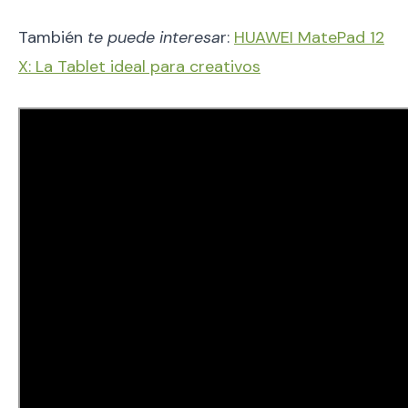
También
te puede interesa
r:
HUAWEI MatePad 12
X: La Tablet ideal para creativos