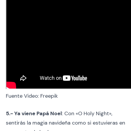
Fuente Video: Freepik
5.- Ya viene Papá Noel
: Con «O Holy Night»,
sentirás la magia navideña como si estuvieras en