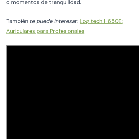
o momentos de tranquilidad.
También
te puede interesa
r:
Logitech H650E:
Auriculares para Profesionales