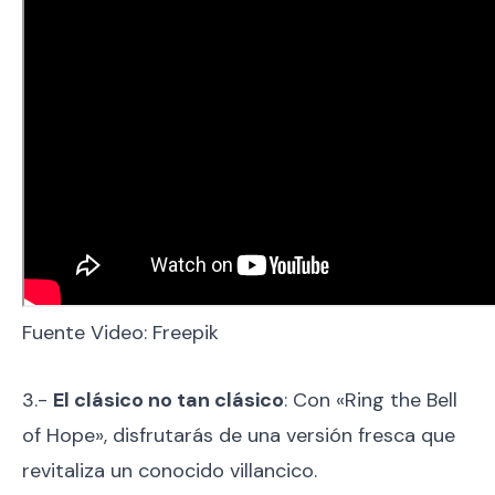
Fuente Video: Freepik
3.-
El clásico no tan clásico
: Con «Ring the Bell
of Hope», disfrutarás de una versión fresca que
revitaliza un conocido villancico.