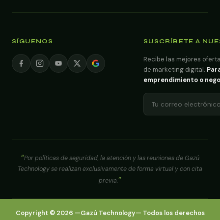
SÍGUENOS
SUSCRÍBETE A NU
Recibe las mejores oferta
de marketing digital.
Para
emprendimiento o negoci
Por políticas de seguridad, la atención y las reuniones de Gazú
Technology se realizan exclusivamente de forma virtual y con cita
previa.
Copyright ©
2026
—
Gazú Technology
— Todos los derechos