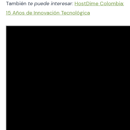
También
te puede interesa
r:
HostDime Colombia:
15 Años de Innovación Tecnológica