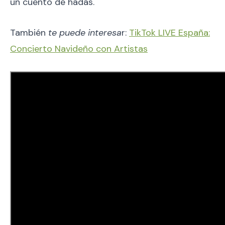
un cuento de hadas.
También
te puede interesa
r:
TikTok LIVE España:
Concierto Navideño con Artistas