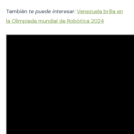
También
te puede interesa
r:
Venezuela brilla en
la Olimpiada mundial de Robótica 2024