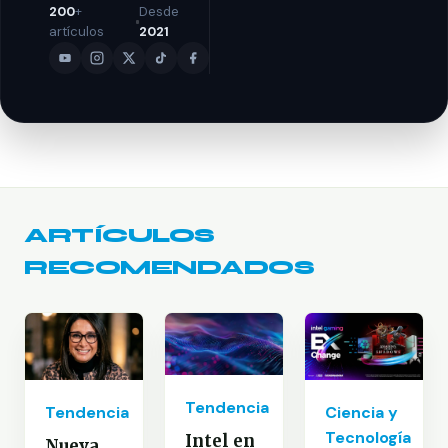
200
+
Desde
artículos
2021
ARTÍCULOS
RECOMENDADOS
Tendencia
Tendencia
Ciencia y
Tecnología
Intel en
Nueva