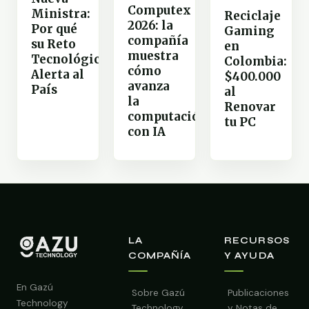
Computex
Ministra:
Reciclaje
2026: la
Por qué
Gaming
compañía
su Reto
en
muestra
Tecnológico
Colombia:
cómo
Alerta al
$400.000
avanza
País
al
la
Renovar
computación
tu PC
con IA
LA
RECURSOS
COMPAÑÍA
Y AYUDA
En Gazú
Sobre Gazú
Publicaciones
Technology
Technology
y Notas de