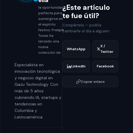
ella
¿Este artículo
la oportunidad
perfecta para
te fue útil?
sumergirse en
el espíritu
Compártelo — podría
festivo. Freepik
cambiarle el día a alguien
Tunes ha
lanzado una
X /
nueva
WhatsApp
Twitter
colección de
Especialista en
LinkedIn
Facebook
innovación tecnológica
y negocio digital en
Copiar enlace
Gazu Technology. Con
más de 5 años
cubriendo IA, startups y
tendencias en
Colombia y
Latinoamérica.