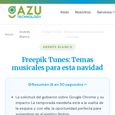
Inicio
Nosotros
Servicios
MARKETING DIGITAL
DISEÑO
Andrés
Freepik Tunes: Temas musicales para esta
Inicio
›
›
Blanco
navidad
Estrategia de Redes Sociales
Diseño Gráfico Profesional
ANDRÉS BLANCO
Email Marketing y SMS
Producción de Videos
Publicidad Digital
Freepik Tunes: Temas
Growth Youtube ↗
musicales para esta navidad
Resumen IA en 30 segundos
La solicitud del gobierno sobre Google Chrome y su
impacto La temporada navideña está a la vuelta de
la esquina y con ella, la oportunidad perfecta para
sumergirse en el espíritu festivo.