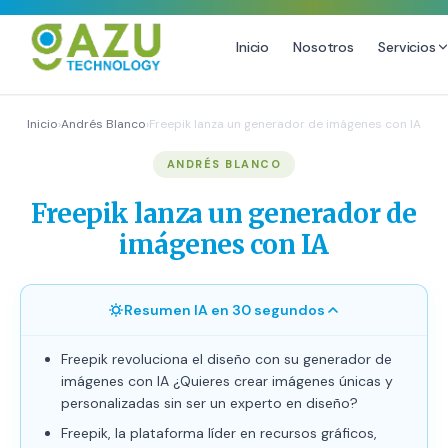
Inicio
Nosotros
Servicios
MARKETING DIGITAL
DISEÑO
Inicio
›
Andrés Blanco
›
Freepik lanza un generador de imágenes con IA
Estrategia de Redes Sociales
Diseño Gráfico Profesional
ANDRÉS BLANCO
Email Marketing y SMS
Producción de Videos
Freepik lanza un generador de
Publicidad Digital
imágenes con IA
Growth Youtube ↗
Resumen IA en 30 segundos
Freepik revoluciona el diseño con su generador de
imágenes con IA ¿Quieres crear imágenes únicas y
personalizadas sin ser un experto en diseño?
Freepik, la plataforma líder en recursos gráficos,