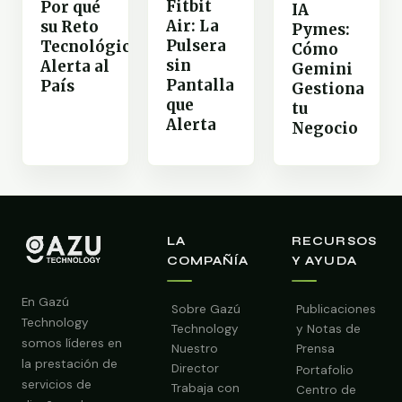
Fitbit
Por qué
IA
Air: La
su Reto
Pymes:
Pulsera
Tecnológico
Cómo
sin
Alerta al
Gemini
Pantalla
País
Gestiona
que
tu
Alerta
Negocio
LA
RECURSOS
COMPAÑÍA
Y AYUDA
En Gazú
Sobre Gazú
Publicaciones
Technology
Technology
y Notas de
somos líderes en
Nuestro
Prensa
la prestación de
Director
Portafolio
servicios de
Trabaja con
Centro de