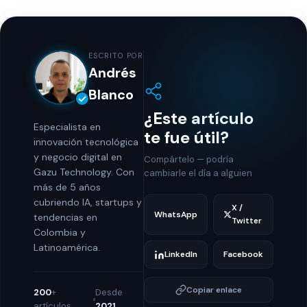
ESCRITO POR
Andrés
Blanco
¿Este artículo
Especialista en
te fue útil?
innovación tecnológica
y negocio digital en
Compártelo — podría
Gazu Technology. Con
cambiarle el día a alguien
más de 5 años
cubriendo IA, startups y
X /
WhatsApp
tendencias en
Twitter
Colombia y
Latinoamérica.
LinkedIn
Facebook
Copiar enlace
200
+
Desde
artículos
2021