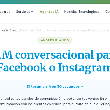
sotros
Servicios
Agentes IA
Noticias Tecnológicas
Co
DESARROLLO WEB
SEO
Andrés Blanco
›
FlexiChat: CRM conversacional para WhatsApp, Facebook o In
Diseño Web Premium
Consultoría SEO
ANDRÉS BLANCO
Mantenimiento de Sitios Web
Auditoría SEO Técnica
RM conversacional p
SEO Local Avanzado
SEO para E-commerce
Facebook o Instagra
Link Building Premium
Posicionamiento en IA (GEO
Resumen IA en 30 segundos
Centraliza tus canales de comunicación y potencia tus ventas En el 
comunicación con los clientes es crucial para el éxito de cualquier ne