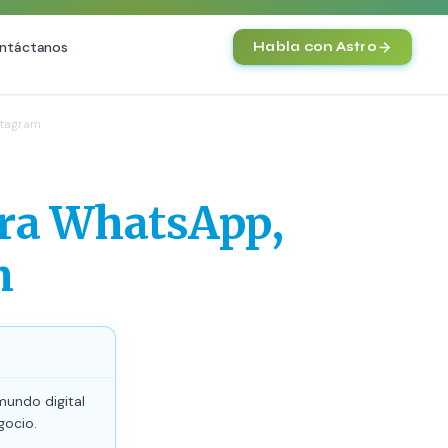
ntáctanos
Habla con Astro
IA
stagram
Agentes IA y Automatización
Cerebro Comercial IA
HOT
ara WhatsApp,
Chatbot Multicanal
Automatización Inteligente
m
E-commerce con IA
)
NEW
mundo digital
gocio.