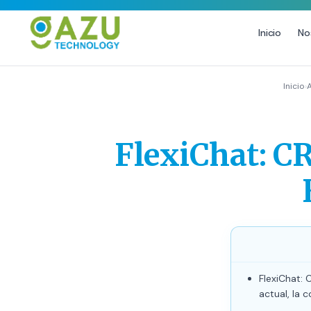
Inicio
No
MARKETING DIGITAL
DISEÑO
Inicio
›
Estrategia de Redes Sociales
Diseño Gráfico Profesional
Email Marketing y SMS
Producción de Videos
FlexiChat: C
Publicidad Digital
Growth Youtube ↗
FlexiChat: 
actual, la 