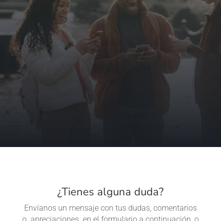
estamos emocionados de compartir
contigo las últimas noticias, novedades y
ofertas exclusivas.
Queremos que disfrutes al máximo de
nuestro contenido, así que no dudes en
darnos tu opinión y sugerencias. Estamos
aquí para escucharte y mejorar
continuamente.
¡Bienvenido(a) a Gazu Technology!
¿Tienes alguna duda?
Envíanos un mensaje con tus dudas, comentarios
o apreciaciones en el formulario a continuación, o