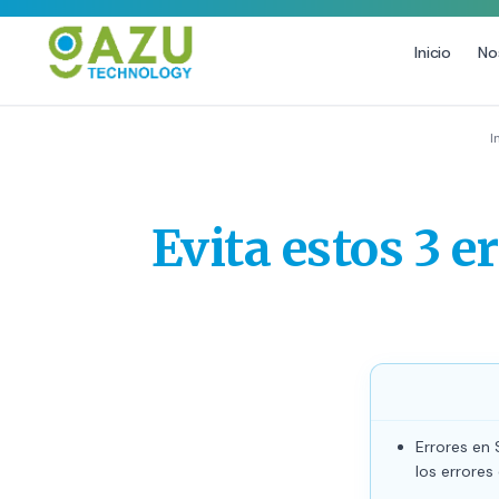
Inicio
No
MARKETING DIGITAL
DISEÑO
I
Estrategia de Redes Sociales
Diseño Gráfico Profesional
Email Marketing y SMS
Producción de Videos
Evita estos 3 
Publicidad Digital
Growth Youtube ↗
Errores en
los errore