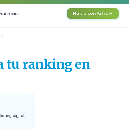
ntáctanos
Habla con Astro
IA
le
Agentes IA y Automatización
Cerebro Comercial IA
HOT
a tu ranking en
Chatbot Multicanal
Automatización Inteligente
E-commerce con IA
)
NEW
ting digital,