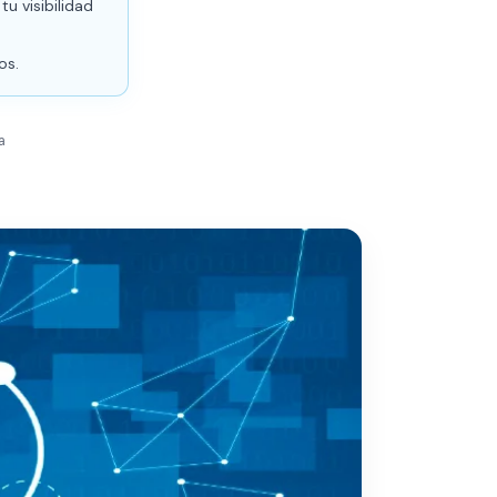
u visibilidad
os.
a