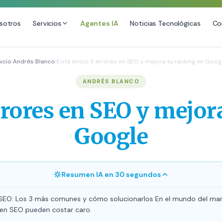
sotros
Servicios
Agentes IA
Noticias Tecnológicas
Co
DESARROLLO WEB
SEO
nicio
›
Andrés Blanco
›
Evita estos 3 errores en SEO y mejora tu ranking en Goog
Diseño Web Premium
Consultoría SEO
ANDRÉS BLANCO
Mantenimiento de Sitios Web
Auditoría SEO Técnica
errores en SEO y mejor
SEO Local Avanzado
SEO para E-commerce
Google
Link Building Premium
Posicionamiento en IA (GEO
Resumen IA en 30 segundos
 SEO: Los 3 más comunes y cómo solucionarlos En el mundo del marke
s en SEO pueden costar caro.