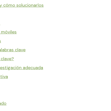
y cómo solucionarlos
l
 móviles
s
alabras clave
 clave?
vestigación adecuada
tiva
ado