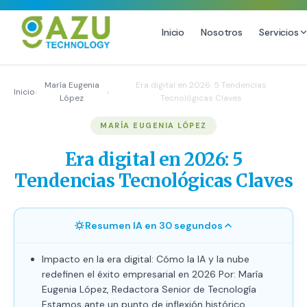
Inicio
Nosotros
Servicios
MARKETING DIGITAL
DISEÑO
María Eugenia
Era digital en 2026: 5 Tendencias
Inicio
›
›
López
Tecnológicas Claves
Estrategia de Redes Sociales
Diseño Gráfico Profesional
MARÍA EUGENIA LÓPEZ
Email Marketing y SMS
Producción de Videos
Publicidad Digital
Era digital en 2026: 5
Growth Youtube ↗
Tendencias Tecnológicas Claves
Resumen IA en 30 segundos
Impacto en la era digital: Cómo la IA y la nube
redefinen el éxito empresarial en 2026 Por: María
Eugenia López, Redactora Senior de Tecnología
Estamos ante un punto de inflexión histórico.