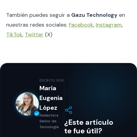
También puedes seguir a
Gazu Technology
en
nuestras redes sociales:
Facebook
,
Instagram
,
TikTok
,
Twitter
(X)
ESCRITO POR
María
Eugenia
López
Redactora
¿Este artículo
Senior de
Tecnología
te fue útil?