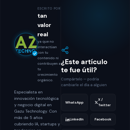
ESCRITO POR
tan
valor
real
ya que no
interactúan
con tu
contenido ni
¿Este artículo
contribuyen a
te fue útil?
tu
crecimiento
Compártelo — podría
orgánico.
cambiarle el día a alguien
Especialista en
innovación tecnológica
X /
WhatsApp
y negocio digital en
Twitter
Gazu Technology. Con
más de 5 años
LinkedIn
Facebook
cubriendo IA, startups y