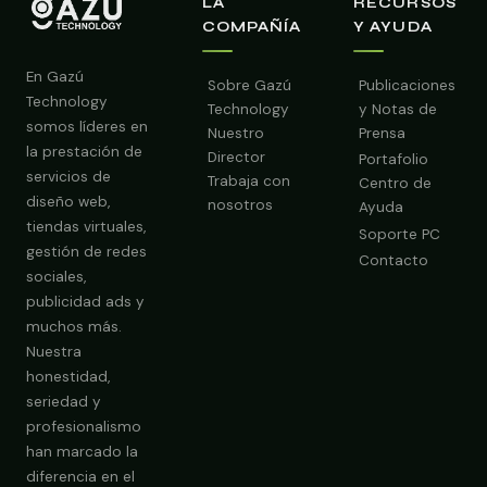
LA
RECURSOS
COMPAÑÍA
Y AYUDA
En Gazú
Sobre Gazú
Publicaciones
Technology
Technology
y Notas de
somos líderes en
Nuestro
Prensa
la prestación de
Director
Portafolio
servicios de
Trabaja con
Centro de
diseño web,
nosotros
Ayuda
tiendas virtuales,
Soporte PC
gestión de redes
Contacto
sociales,
publicidad ads y
Obtener Diagnóstico Gratis
muchos más.
Nuestra
honestidad,
seriedad y
profesionalismo
han marcado la
diferencia en el