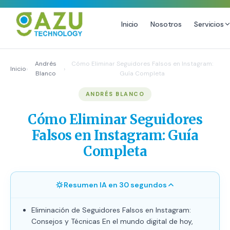
Inicio
Nosotros
Servicios
MARKETING DIGITAL
DISEÑO
Andrés
Cómo Eliminar Seguidores Falsos en Instagram:
Inicio
›
›
Blanco
Guía Completa
Estrategia de Redes Sociales
Diseño Gráfico Profesional
ANDRÉS BLANCO
Email Marketing y SMS
Producción de Videos
Publicidad Digital
Cómo Eliminar Seguidores
Growth Youtube ↗
Falsos en Instagram: Guía
Completa
Resumen IA en 30 segundos
Eliminación de Seguidores Falsos en Instagram:
Consejos y Técnicas En el mundo digital de hoy,