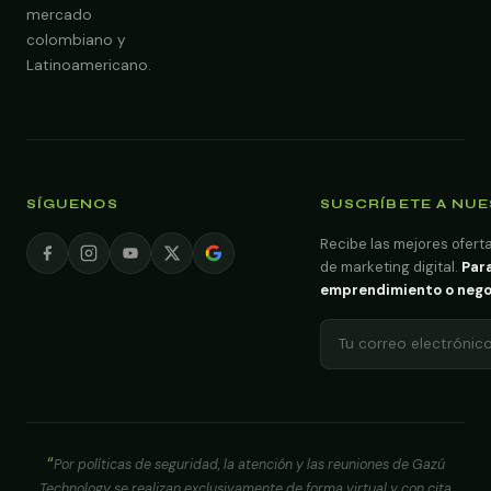
mercado
colombiano y
Latinoamericano.
SÍGUENOS
SUSCRÍBETE A NU
Recibe las mejores oferta
de marketing digital.
Para
emprendimiento o negoci
Por políticas de seguridad, la atención y las reuniones de Gazú
Technology se realizan exclusivamente de forma virtual y con cita