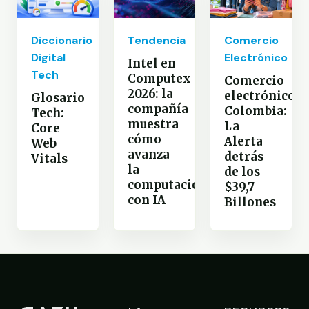
Diccionario
Tendencia
Comercio
Digital
Electrónico
Intel en
Tech
Computex
Comercio
2026: la
electrónico
Glosario
compañía
Colombia:
Tech:
muestra
La
Core
cómo
Alerta
Web
avanza
detrás
Vitals
la
de los
computación
$39,7
con IA
Billones